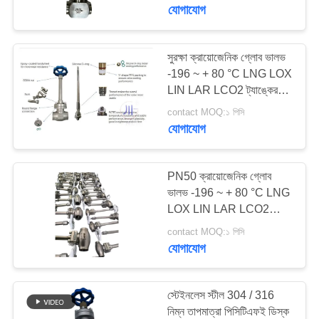
যোগাযোগ
মান
নিয়ন্ত্রণ
সুরক্ষা ক্রায়োজেনিক গ্লোব ভালভ
45
-196 ~ + 80 °C LNG LOX
LIN LAR LCO2 ট্যাঙ্কের
যোগাযোগ
ক্রিওজেনিক চেক ভালভ
জন্য
contact MOQ:১ পিসি
করুন
যোগাযোগ
খবর
PN50 ক্রায়োজেনিক গ্লোব
ভালভ -196 ~ + 80 °C LNG
LOX LIN LAR LCO2
কেস
90
ট্যাংক তরল গ্যাস জন্য
contact MOQ:১ পিসি
যোগাযোগ
ক্রায়োজেনিক সুরক্ষা ভালভ
উদ্ধৃতির
জন্য
স্টেইনলেস স্টীল 304 / 316
আবেদন
নিম্ন তাপমাত্রা পিসিটিএফই ডিস্ক