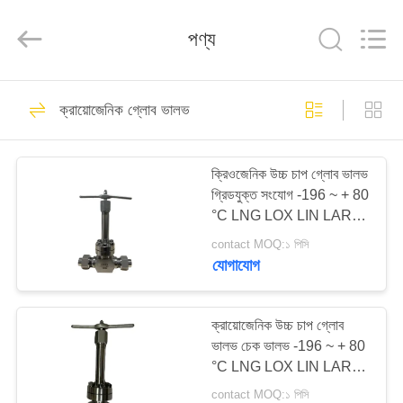
SiChuan
Liangchuan
Mechanical
পণ্য
Equipment
Co.,Ltd.
All
Rights
Reserved.
বাড়ি
237
ক্রায়োজেনিক গ্লোব ভালভ
ক্রায়োজেনিক গ্লোব ভালভ
পণ্য
ক্রিওজেনিক উচ্চ চাপ গ্লোব ভালভ
গ্রিডযুক্ত সংযোগ -196 ~ + 80
ভিডিও
°C LNG LOX LIN LAR
LCO2 ট্যাঙ্কের জন্য
contact MOQ:১ পিসি
আমাদের
যোগাযোগ
59
সম্পর্কে
ক্রায়োজেনিক উচ্চ চাপ গ্লোব
ক্রায়োজেনিক বল ভালভ
ভালভ চেক ভালভ -196 ~ + 80
কারখানা
°C LNG LOX LIN LAR
ভ্রমণ
LCO2 ট্যাঙ্কের জন্য
contact MOQ:১ পিসি