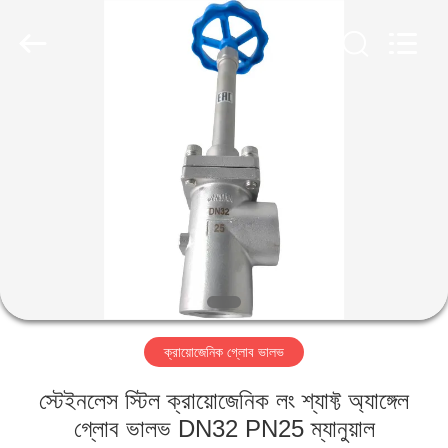
SiChuan
Liangchuan
Mechanical
Equipment
Co.,Ltd.
All
Rights
Reserved.
বাড়ি
পণ্য
ভিডিও
আমাদের
সম্পর্কে
ক্রায়োজেনিক গ্লোব ভালভ
কারখানা
স্টেইনলেস স্টিল ক্রায়োজেনিক লং শ্যাফ্ট অ্যাঙ্গেল
ভ্রমণ
গ্লোব ভালভ DN32 PN25 ম্যানুয়াল