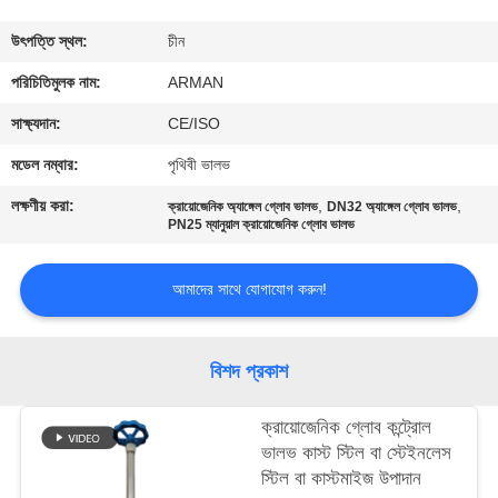
মান
উৎপত্তি স্থল:
চীন
নিয়ন্ত্রণ
পরিচিতিমুলক নাম:
ARMAN
সাক্ষ্যদান:
CE/ISO
যোগাযোগ
মডেল নম্বার:
পৃথিবী ভালভ
করুন
লক্ষণীয় করা:
,
,
ক্রায়োজেনিক অ্যাঙ্গেল গ্লোব ভালভ
DN32 অ্যাঙ্গেল গ্লোব ভালভ
PN25 ম্যানুয়াল ক্রায়োজেনিক গ্লোব ভালভ
খবর
আমাদের সাথে যোগাযোগ করুন!
কেস
বিশদ প্রকাশ
উদ্ধৃতির
ক্রায়োজেনিক গ্লোব কন্ট্রোল
জন্য
ভালভ কাস্ট স্টিল বা স্টেইনলেস
আবেদন
স্টিল বা কাস্টমাইজ উপাদান