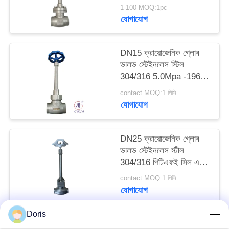
1-100 MOQ:1pc
যোগাযোগ
সাইট
ম্যাপ
DN15 ক্রায়োজেনিক গ্লোব
ভালভ স্টেইনলেস স্টিল
গোপনীয়তা
304/316 5.0Mpa -196°C
থেকে +80°C
নীতি
contact MOQ:1 পিসি
যোগাযোগ
DN25 ক্রায়োজেনিক গ্লোব
ভালভ স্টেইনলেস স্টীল
304/316 পিটিএফই সিল এবং
CF8/CF3 ভালভ শরীরের
contact MOQ:1 পিসি
সাথে -196 °C থেকে +80
যোগাযোগ
°C অ্যাপ্লিকেশনগুলির জন্য
Doris