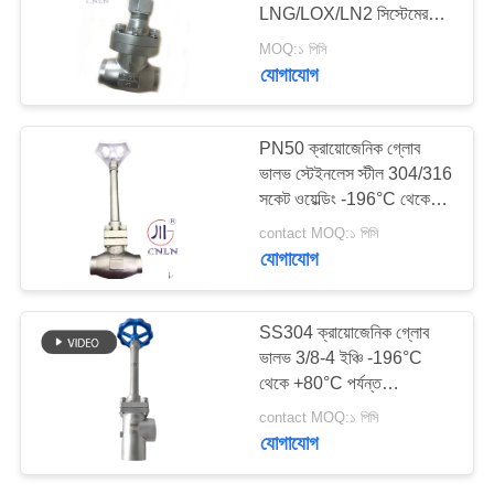
LNG/LOX/LN2 সিস্টেমের
জন্য ক্রায়োজেনিক গ্লোব ভালভ
সাইট
MOQ:১ পিসি
শর্ট স্টেম-টাইপ A ((DN10-
যোগাযোগ
25
ম্যাপ
100mm) CE/ISO/EAC
ক্রিওজেনিক চাপ কমানোর
সার্টিফাইড
PN50 ক্রায়োজেনিক গ্লোব
ভালভ
গোপনীয়তা
ভালভ স্টেইনলেস স্টীল 304/316
নীতি
সকেট ওয়েল্ডিং -196°C থেকে
+80°C
contact MOQ:১ পিসি
যোগাযোগ
39
SS304 ক্রায়োজেনিক গ্লোব
ভালভ 3/8-4 ইঞ্চি -196°C
ক্রিওজেনিক শাট অফ ভালভ
থেকে +80°C পর্যন্ত
ক্রায়োজেনিক ট্যাঙ্কের জন্য
contact MOQ:১ পিসি
যোগাযোগ