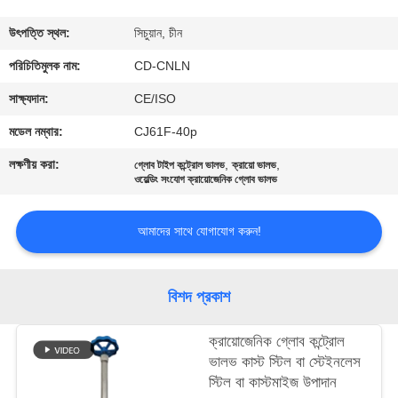
মান
উৎপত্তি স্থল:
সিচুয়ান, চীন
নিয়ন্ত্রণ
পরিচিতিমুলক নাম:
CD-CNLN
সাক্ষ্যদান:
CE/ISO
যোগাযোগ
মডেল নম্বার:
CJ61F-40p
করুন
লক্ষণীয় করা:
,
,
গ্লোব টাইপ কন্ট্রোল ভালভ
ক্রায়ো ভালভ
ওয়েল্ডিং সংযোগ ক্রায়োজেনিক গ্লোব ভালভ
খবর
আমাদের সাথে যোগাযোগ করুন!
কেস
বিশদ প্রকাশ
উদ্ধৃতির
ক্রায়োজেনিক গ্লোব কন্ট্রোল
জন্য
ভালভ কাস্ট স্টিল বা স্টেইনলেস
আবেদন
স্টিল বা কাস্টমাইজ উপাদান