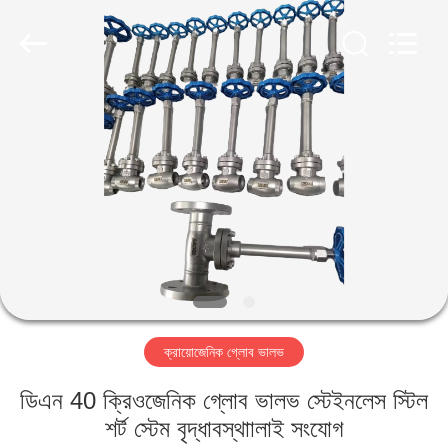
SiChuan
Liangchuan
Mechanical
Equipment
Co.,Ltd.
All
Rights
Reserved.
বাড়ি
পণ্য
ভিডিও
আমাদের
সম্পর্কে
ক্রায়োজেনিক গ্লোব ভালভ
কারখানা
ডিএন 40 ক্রিওজেনিক গ্লোব ভালভ স্টেইনলেস স্টিল
ভ্রমণ
শর্ট স্টেম বৃদ্ধাবস্থাালাই সংযোগ