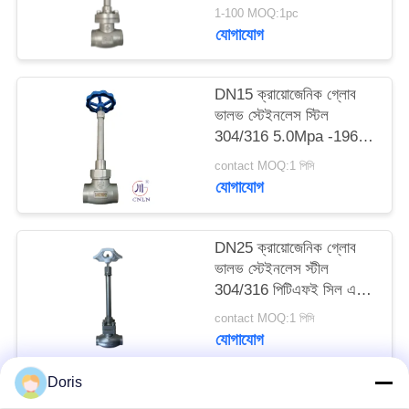
1-100 MOQ:1pc
যোগাযোগ
সাইট
ম্যাপ
DN15 ক্রায়োজেনিক গ্লোব
ভালভ স্টেইনলেস স্টিল
গোপনীয়তা
304/316 5.0Mpa -196°C
থেকে +80°C
নীতি
contact MOQ:1 পিসি
যোগাযোগ
DN25 ক্রায়োজেনিক গ্লোব
ভালভ স্টেইনলেস স্টীল
304/316 পিটিএফই সিল এবং
CF8/CF3 ভালভ শরীরের
contact MOQ:1 পিসি
সাথে -196 °C থেকে +80
যোগাযোগ
°C অ্যাপ্লিকেশনগুলির জন্য
Doris