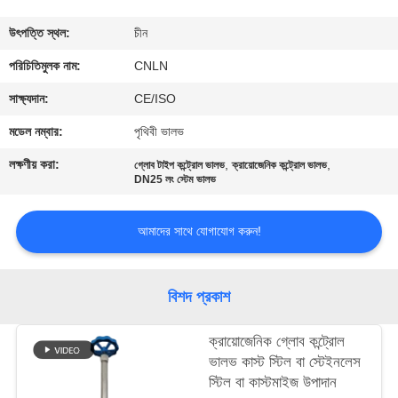
মান
উৎপত্তি স্থল:
চীন
নিয়ন্ত্রণ
পরিচিতিমুলক নাম:
CNLN
সাক্ষ্যদান:
CE/ISO
যোগাযোগ
মডেল নম্বার:
পৃথিবী ভালভ
করুন
লক্ষণীয় করা:
,
,
গ্লোব টাইপ কন্ট্রোল ভালভ
ক্রায়োজেনিক কন্ট্রোল ভালভ
DN25 লং স্টেম ভালভ
খবর
আমাদের সাথে যোগাযোগ করুন!
কেস
বিশদ প্রকাশ
উদ্ধৃতির
ক্রায়োজেনিক গ্লোব কন্ট্রোল
জন্য
ভালভ কাস্ট স্টিল বা স্টেইনলেস
আবেদন
স্টিল বা কাস্টমাইজ উপাদান