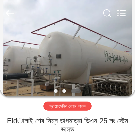
SiChuan
Liangchuan
Mechanical
Equipment
Co.,Ltd.
All
Rights
Reserved.
বাড়ি
পণ্য
ভিডিও
আমাদের
সম্পর্কে
ক্রায়োজেনিক গ্লোব ভালভ
কারখানা
Eldালাই শেষ নিম্ন তাপমাত্রা ডিএন 25 লং স্টেম
ভ্রমণ
ভালভ