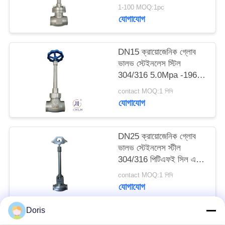
1-100 MOQ:1pc
যোগাযোগ
সাইট
ম্যাপ
DN15 ক্রায়োজেনিক গ্লোব
ভালভ স্টেইনলেস স্টিল
গোপনীয়তা
304/316 5.0Mpa -196°C
থেকে +80°C
নীতি
contact MOQ:1 পিসি
যোগাযোগ
DN25 ক্রায়োজেনিক গ্লোব
ভালভ স্টেইনলেস স্টীল
304/316 পিটিএফই সিল এবং
CF8/CF3 ভালভ শরীরের
contact MOQ:1 পিসি
সাথে -196 °C থেকে +80
যোগাযোগ
°C অ্যাপ্লিকেশনগুলির জন্য
Doris