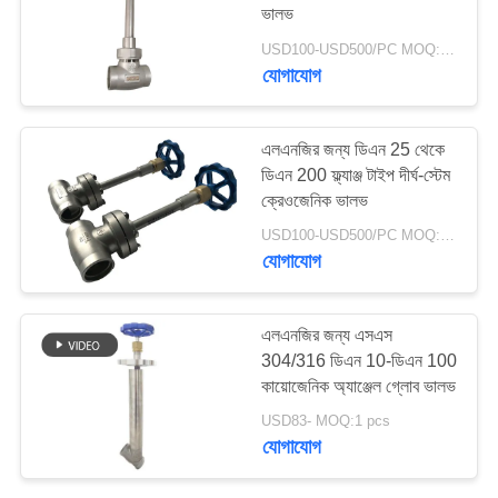
ভালভ
সাইট
USD100-USD500/PC MOQ:1pc
যোগাযোগ
25
ম্যাপ
ক্রিওজেনিক চাপ কমানোর
এলএনজির জন্য ডিএন 25 থেকে
ভালভ
গোপনীয়তা
ডিএন 200 ফ্ল্যাঞ্জ টাইপ দীর্ঘ-স্টেম
নীতি
ক্রেওজেনিক ভালভ
USD100-USD500/PC MOQ:1pc
যোগাযোগ
39
এলএনজির জন্য এসএস
304/316 ডিএন 10-ডিএন 100
ক্রিওজেনিক শাট অফ ভালভ
কায়োজেনিক অ্যাঞ্জেল গ্লোব ভালভ
USD83- MOQ:1 pcs
যোগাযোগ