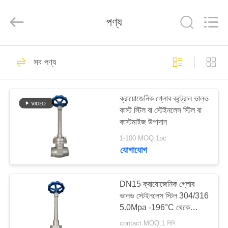
SiChuan
Liangchuan
Mechanical
পণ্য
Equipment
Co.,Ltd.
All
Rights
Reserved.
বাড়ি
243
সব পণ্য
ক্রায়োজেনিক গ্লোব ভালভ
পণ্য
ক্রায়োজেনিক গ্লোব কন্ট্রোল ভালভ
কাস্ট স্টিল বা স্টেইনলেস স্টিল বা
ভিডিও
কাস্টমাইজ উপাদান
1-100 MOQ:1pc
আমাদের
যোগাযোগ
59
সম্পর্কে
DN15 ক্রায়োজেনিক গ্লোব
ক্রায়োজেনিক বল ভালভ
ভালভ স্টেইনলেস স্টিল 304/316
কারখানা
5.0Mpa -196°C থেকে
ভ্রমণ
+80°C
contact MOQ:1 পিসি