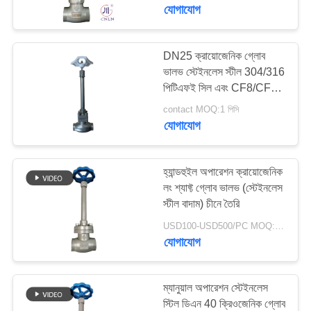
যোগাযোগ
মান
নিয়ন্ত্রণ
DN25 ক্রায়োজেনিক গ্লোব
45
ভালভ স্টেইনলেস স্টীল 304/316
পিটিএফই সিল এবং CF8/CF3
যোগাযোগ
ক্রিওজেনিক চেক ভালভ
ভালভ শরীরের সাথে -196 °C
contact MOQ:1 পিসি
করুন
থেকে +80 °C
যোগাযোগ
অ্যাপ্লিকেশনগুলির জন্য
খবর
হ্যান্ডহুইল অপারেশন ক্রায়োজেনিক
লং শ্যাফ্ট গ্লোব ভালভ (স্টেইনলেস
স্টীল বাদাম) চীনে তৈরি
কেস
94
USD100-USD500/PC MOQ:1pc
যোগাযোগ
ক্রায়োজেনিক সুরক্ষা ভালভ
উদ্ধৃতির
জন্য
ম্যানুয়াল অপারেশন স্টেইনলেস
আবেদন
স্টিল ডিএন 40 ক্রিওজেনিক গ্লোব