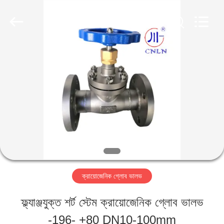
SiChuan
Liangchuan
Mechanical
Equipment
Co.,Ltd.
All
বাড়ি
Rights
Reserved.
পণ্য
ভিডিও
আমাদের
ক্রায়োজেনিক গ্লোব ভালভ
সম্পর্কে
ফ্ল্যাঞ্জযুক্ত শর্ট স্টেম ক্রায়োজেনিক গ্লোব ভালভ
-196- +80 DN10-100mm
কারখানা