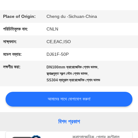
ভ্রমণ
Place of Origin:
Cheng du -Sichuan-China
পরিচিতিমুলক নাম:
CNLN
মান
সাক্ষ্যদান:
CE,EAC,ISO
নিয়ন্ত্রণ
মডেল নম্বার:
DJ61F-50P
লক্ষণীয় করা:
,
DN100mm ক্রায়োজেনিক গ্লোব ভালভ
যোগাযোগ
,
ফ্ল্যাঞ্জযুক্ত স্বল্প স্টেম গ্লোব ভালভ
SS304 ম্যানুয়াল ক্রায়োজেনিক গ্লোব ভালভ
করুন
আমাদের সাথে যোগাযোগ করুন!
খবর
বিশদ প্রকাশ
কেস
ক্রায়োজেনিক গ্লোব কন্ট্রোল