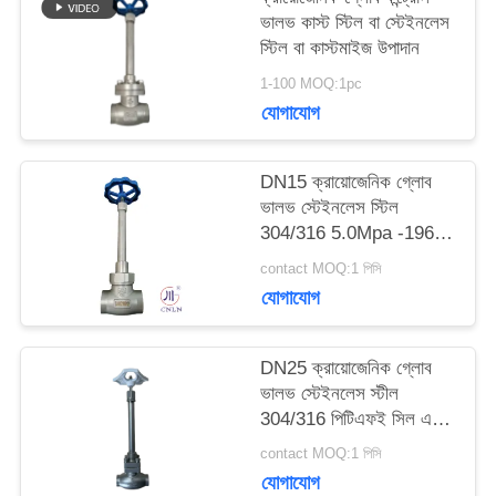
ভালভ কাস্ট স্টিল বা স্টেইনলেস
উদ্ধৃতির
স্টিল বা কাস্টমাইজ উপাদান
1-100 MOQ:1pc
জন্য
যোগাযোগ
আবেদন
DN15 ক্রায়োজেনিক গ্লোব
ভালভ স্টেইনলেস স্টিল
সাইট
304/316 5.0Mpa -196°C
থেকে +80°C
ম্যাপ
contact MOQ:1 পিসি
যোগাযোগ
গোপনীয়তা
DN25 ক্রায়োজেনিক গ্লোব
নীতি
ভালভ স্টেইনলেস স্টীল
304/316 পিটিএফই সিল এবং
CF8/CF3 ভালভ শরীরের
contact MOQ:1 পিসি
সাথে -196 °C থেকে +80
যোগাযোগ
°C অ্যাপ্লিকেশনগুলির জন্য