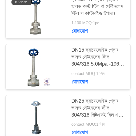
ভালভ কাস্ট স্টিল বা স্টেইনলেস
উদ্ধৃতির
স্টিল বা কাস্টমাইজ উপাদান
1-100 MOQ:1pc
জন্য
যোগাযোগ
আবেদন
DN15 ক্রায়োজেনিক গ্লোব
ভালভ স্টেইনলেস স্টিল
সাইট
304/316 5.0Mpa -196°C
থেকে +80°C
ম্যাপ
contact MOQ:1 পিসি
যোগাযোগ
গোপনীয়তা
DN25 ক্রায়োজেনিক গ্লোব
নীতি
ভালভ স্টেইনলেস স্টীল
304/316 পিটিএফই সিল এবং
CF8/CF3 ভালভ শরীরের
contact MOQ:1 পিসি
সাথে -196 °C থেকে +80
যোগাযোগ
°C অ্যাপ্লিকেশনগুলির জন্য