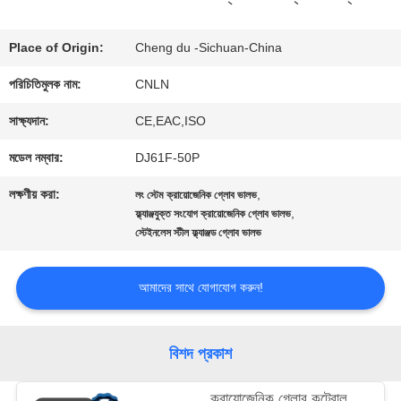
ভ্রমণ
Place of Origin:
Cheng du -Sichuan-China
পরিচিতিমুলক নাম:
CNLN
মান
সাক্ষ্যদান:
CE,EAC,ISO
নিয়ন্ত্রণ
মডেল নম্বার:
DJ61F-50P
লক্ষণীয় করা:
,
লং স্টেম ক্রায়োজেনিক গ্লোব ভালভ
যোগাযোগ
,
ফ্ল্যাঞ্জযুক্ত সংযোগ ক্রায়োজেনিক গ্লোব ভালভ
স্টেইনলেস স্টীল ফ্ল্যাঞ্জড গ্লোব ভালভ
করুন
আমাদের সাথে যোগাযোগ করুন!
খবর
বিশদ প্রকাশ
কেস
ক্রায়োজেনিক গ্লোব কন্ট্রোল