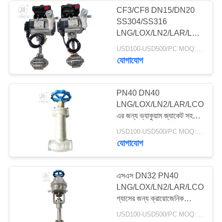
CF3/CF8 DN15/DN20
SS304/SS316
62
LNG/LOX/LN2/LAR/LCO2
ক্রায়োজেনিক সকেট ওয়েল্ড
তরল গ্যাসের জন্য ক্রায়োজেনিক
USD100-USD500/PC MOQ:১ পিসি
বায়ুসংক্রান্ত বল ভালভ
যোগাযোগ
গ্লোব ভালভ
PN40 DN40
LNG/LOX/LN2/LAR/LCO2
এর জন্য ভ্যাকুয়াম জ্যাকেট সহ
নিম্ন তাপমাত্রার গ্লোব ভালভ
18
USD100-USD500/PC MOQ:১ পিসি
যোগাযোগ
ক্রায়োজেনিক ফ্ল্যাঞ্জড গ্লোব
ভালভ
এসএস DN32 PN40
LNG/LOX/LN2/LAR/LCO2
গ্যাসের জন্য ক্রায়োজেনিক
নিউম্যাটিক জরুরী বন্ধের ভালভ
USD100-USD500/PC MOQ:১ পিসি