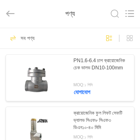
SiChuan
Liangchuan
Mechanical
পণ্য
Equipment
Co.,Ltd.
All
Rights
Reserved.
বাড়ি
243
সব পণ্য
ক্রায়োজেনিক গ্লোব ভালভ
পণ্য
PN1.6-6.4 চাপ ক্রায়োজেনিক
চেক ভালভ DN10-100mm
ভিডিও
MOQ:১ পিসি
আমাদের
যোগাযোগ
59
সম্পর্কে
ক্রায়োজেনিক ফুল লিফট সেফটি
ক্রায়োজেনিক বল ভালভ
ভ্যালভ সিএফ৮ সিএফ৩
কারখানা
ডিএন১০-৪০ মিমি
ভ্রমণ
MOQ:১ পিসি