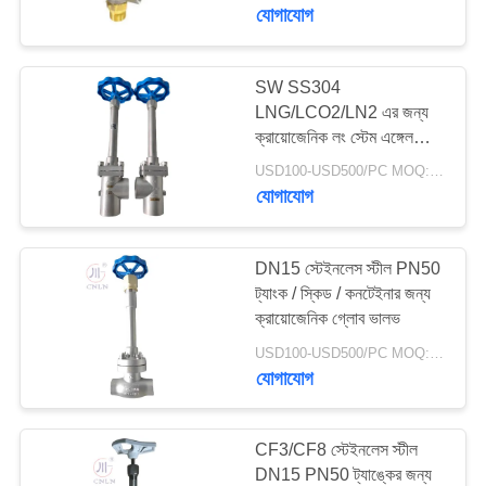
যোগাযোগ
মান
নিয়ন্ত্রণ
SW SS304
45
LNG/LCO2/LN2 এর জন্য
ক্রায়োজেনিক লং স্টেম এঙ্গেল
যোগাযোগ
ক্রিওজেনিক চেক ভালভ
গ্লোব ভালভ
USD100-USD500/PC MOQ:১ পিসি
করুন
যোগাযোগ
খবর
DN15 স্টেইনলেস স্টীল PN50
ট্যাংক / স্কিড / কনটেইনার জন্য
ক্রায়োজেনিক গ্লোব ভালভ
কেস
94
USD100-USD500/PC MOQ:১ পিসি
যোগাযোগ
ক্রায়োজেনিক সুরক্ষা ভালভ
উদ্ধৃতির
জন্য
CF3/CF8 স্টেইনলেস স্টীল
আবেদন
DN15 PN50 ট্যাঙ্কের জন্য