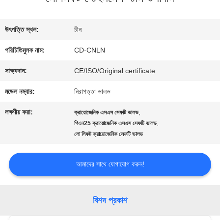
কারখানা
ভ্রমণ
উৎপত্তি স্থল:
চীন
পরিচিতিমুলক নাম:
CD-CNLN
মান
সাক্ষ্যদান:
CE/ISO/Original certificate
নিয়ন্ত্রণ
মডেল নম্বার:
নিরাপত্তা ভালভ
লক্ষণীয় করা:
,
ক্রায়োজেনিক এসএস সেফটি ভালভ
যোগাযোগ
,
পিএন25 ক্রায়োজেনিক এসএস সেফটি ভালভ
লো লিফট ক্রায়োজেনিক সেফটি ভালভ
করুন
আমাদের সাথে যোগাযোগ করুন!
খবর
বিশদ প্রকাশ
কেস