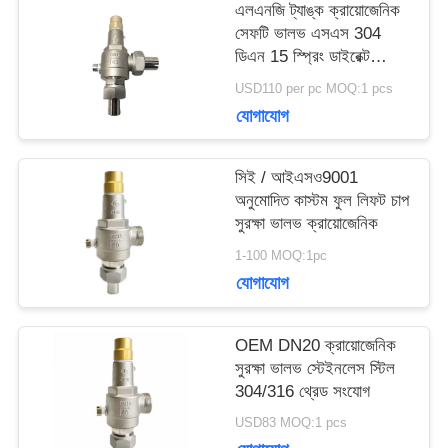
এলএনজি ট্যাঙ্ক ক্রায়োজেনিক
সেফটি ভালভ এসএস 304
ডিএন 15 স্প্রিং ডাইরেক্ট
উদ্ধৃতির
অ্যাক্টিং সম্পূর্ণ উন্মুক্ত
USD110 per pc MOQ:1 pcs
জন্য
যোগাযোগ
আবেদন
সিই / আইএসও9001
অনুমোদিত কাস্টম ফুল লিফট চাপ
সুরক্ষা ভালভ ক্রায়োজেনিক
সাইট
1-100 MOQ:1pc
ম্যাপ
যোগাযোগ
OEM DN20 ক্রায়োজেনিক
গোপনীয়তা
সুরক্ষা ভালভ স্টেইনলেস স্টিল
304/316 থ্রেড সংযোগ
নীতি
USD83 MOQ:1 pcs