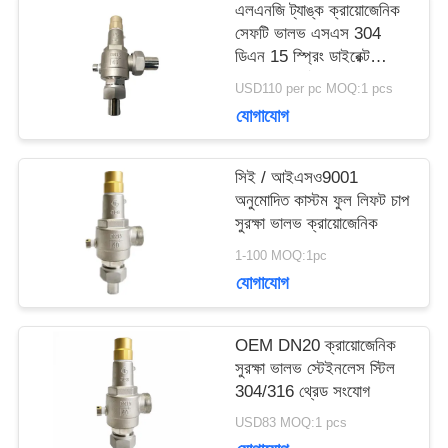
এলএনজি ট্যাঙ্ক ক্রায়োজেনিক
সেফটি ভালভ এসএস 304
ডিএন 15 স্প্রিং ডাইরেক্ট
উদ্ধৃতির
অ্যাক্টিং সম্পূর্ণ উন্মুক্ত
USD110 per pc MOQ:1 pcs
জন্য
যোগাযোগ
আবেদন
সিই / আইএসও9001
অনুমোদিত কাস্টম ফুল লিফট চাপ
সুরক্ষা ভালভ ক্রায়োজেনিক
সাইট
1-100 MOQ:1pc
ম্যাপ
যোগাযোগ
OEM DN20 ক্রায়োজেনিক
গোপনীয়তা
সুরক্ষা ভালভ স্টেইনলেস স্টিল
304/316 থ্রেড সংযোগ
নীতি
USD83 MOQ:1 pcs