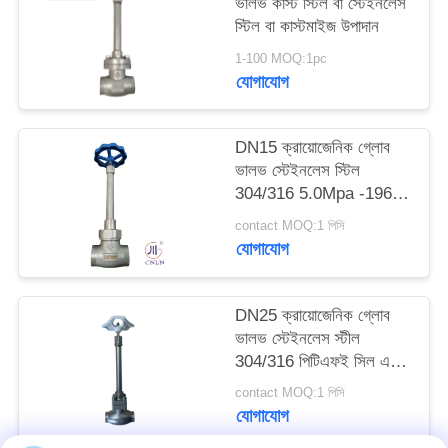
ভালভ কাস্ট স্টিল বা স্টেইনলেস
স্টিল বা কাস্টমাইজ উপাদান
সাইট
1-100 MOQ:1pc
ম্যাপ
যোগাযোগ
গোপনীয়তা
DN15 ক্রায়োজেনিক গ্লোব
ভালভ স্টেইনলেস স্টিল
নীতি
304/316 5.0Mpa -196°C
থেকে +80°C
contact MOQ:1 পিসি
যোগাযোগ
DN25 ক্রায়োজেনিক গ্লোব
ভালভ স্টেইনলেস স্টীল
304/316 পিটিএফই সিল এবং
CF8/CF3 ভালভ শরীরের
contact MOQ:1 পিসি
সাথে -196 °C থেকে +80
যোগাযোগ
°C অ্যাপ্লিকেশনগুলির জন্য