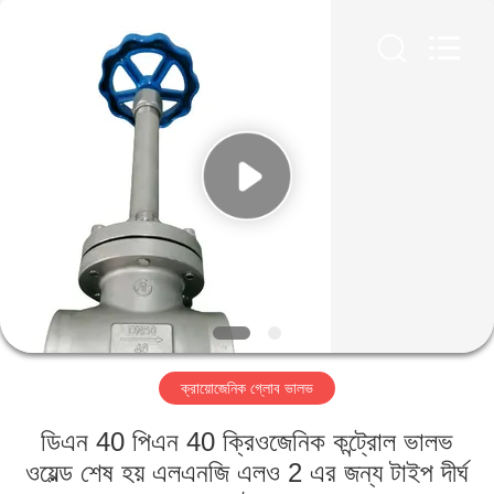
SiChuan
Liangchuan
Mechanical
Equipment
Co.,Ltd.
All
Rights
Reserved.
বাড়ি
পণ্য
ভিডিও
আমাদের
সম্পর্কে
ক্রায়োজেনিক গ্লোব ভালভ
কারখানা
ডিএন 40 পিএন 40 ক্রিওজেনিক কন্ট্রোল ভালভ
ভ্রমণ
ওয়েল্ড শেষ হয় এলএনজি এলও 2 এর জন্য টাইপ দীর্ঘ