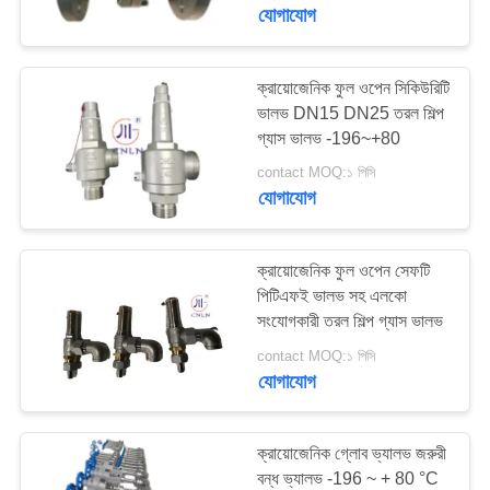
যোগাযোগ
মান
নিয়ন্ত্রণ
ক্রায়োজেনিক ফুল ওপেন সিকিউরিটি
45
ভালভ DN15 DN25 তরল শিল্প
গ্যাস ভালভ -196~+80
যোগাযোগ
ক্রিওজেনিক চেক ভালভ
contact MOQ:১ পিসি
করুন
যোগাযোগ
খবর
ক্রায়োজেনিক ফুল ওপেন সেফটি
পিটিএফই ভালভ সহ এলকো
সংযোগকারী তরল শিল্প গ্যাস ভালভ
কেস
94
contact MOQ:১ পিসি
যোগাযোগ
ক্রায়োজেনিক সুরক্ষা ভালভ
উদ্ধৃতির
জন্য
ক্রায়োজেনিক গ্লোব ভ্যালভ জরুরী
আবেদন
বন্ধ ভ্যালভ -196 ~ + 80 °C