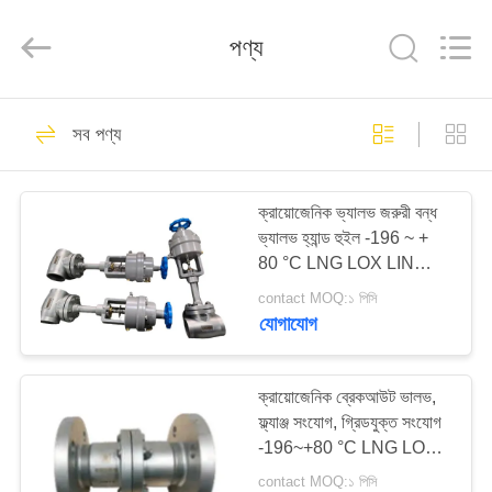
SiChuan
Liangchuan
Mechanical
পণ্য
Equipment
Co.,Ltd.
All
Rights
Reserved.
বাড়ি
243
সব পণ্য
ক্রায়োজেনিক গ্লোব ভালভ
পণ্য
ক্রায়োজেনিক ভ্যালভ জরুরী বন্ধ
ভ্যালভ হ্যান্ড হুইল -196 ~ +
ভিডিও
80 °C LNG LOX LIN
LAR LCO2 ট্যাঙ্কের জন্য
contact MOQ:১ পিসি
আমাদের
যোগাযোগ
59
সম্পর্কে
ক্রায়োজেনিক ব্রেকআউট ভালভ,
ক্রায়োজেনিক বল ভালভ
ফ্ল্যাঞ্জ সংযোগ, গ্রিডযুক্ত সংযোগ
কারখানা
-196~+80 °C LNG LOX
ভ্রমণ
LIN LAR LCO2 এর জন্য
contact MOQ:১ পিসি