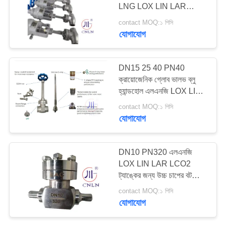
LNG LOX LIN LAR
LCO2 ট্যাঙ্কের জন্য
সাইট
contact MOQ:১ পিসি
যোগাযোগ
25
ম্যাপ
ক্রিওজেনিক চাপ কমানোর
DN15 25 40 PN40
ভালভ
গোপনীয়তা
ক্রায়োজেনিক গ্লোব ভালভ ব্লু
নীতি
হ্যান্ডহোল এলএনজি LOX LIN
LAR LCO2 ট্যাংক জন্য
contact MOQ:১ পিসি
যোগাযোগ
39
DN10 PN320 এলএনজি
LOX LIN LAR LCO2
ক্রিওজেনিক শাট অফ ভালভ
ট্যাঙ্কের জন্য উচ্চ চাপের বট
ওয়েল্ডিং চেক ভালভ
contact MOQ:১ পিসি
যোগাযোগ