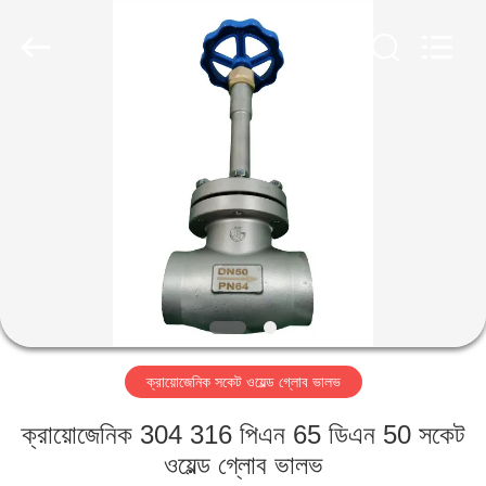
SiChuan
Liangchuan
Mechanical
Equipment
Co.,Ltd.
All
Rights
Reserved.
বাড়ি
পণ্য
ভিডিও
আমাদের
সম্পর্কে
ক্রায়োজেনিক সকেট ওয়েল্ড গ্লোব ভালভ
কারখানা
ক্রায়োজেনিক 304 316 পিএন 65 ডিএন 50 সকেট
ভ্রমণ
ওয়েল্ড গ্লোব ভালভ