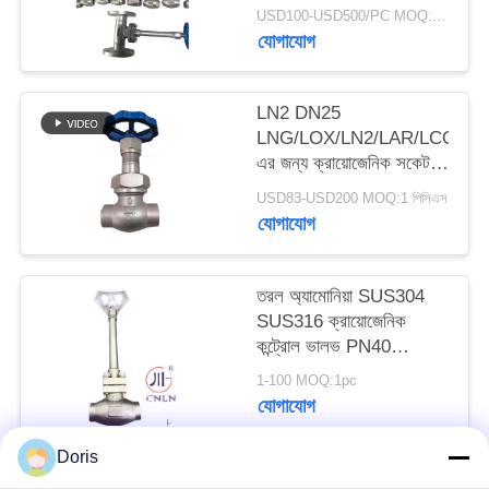
ভালভ
USD100-USD500/PC MOQ:1pc
যোগাযোগ
সাইট
ম্যাপ
LN2 DN25
LNG/LOX/LN2/LAR/LCO2
গোপনীয়তা
এর জন্য ক্রায়োজেনিক সকেট
ওয়েল্ড গ্লোব ভালভ DJ61F-
নীতি
USD83-USD200 MOQ:1 পিসিএস
40P
যোগাযোগ
তরল অ্যামোনিয়া SUS304
SUS316 ক্রায়োজেনিক
কন্ট্রোল ভালভ PN40
-196~+80°C
1-100 MOQ:1pc
যোগাযোগ
Doris