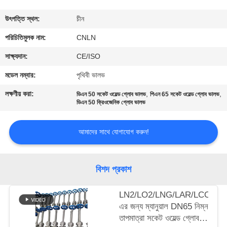
মান
উৎপত্তি স্থল:
চীন
নিয়ন্ত্রণ
পরিচিতিমুলক নাম:
CNLN
সাক্ষ্যদান:
CE/ISO
যোগাযোগ
মডেল নম্বার:
পৃথিবী ভালভ
করুন
লক্ষণীয় করা:
,
,
ডিএন 50 সকেট ওয়েল্ড গ্লোব ভালভ
পিএন 65 সকেট ওয়েল্ড গ্লোব ভালভ
ডিএন 50 ক্রিওজেনিক গ্লোব ভালভ
খবর
আমাদের সাথে যোগাযোগ করুন!
কেস
বিশদ প্রকাশ
উদ্ধৃতির
LN2/LO2/LNG/LAR/LCO2-
জন্য
এর জন্য ম্যানুয়াল DN65 নিম্ন
আবেদন
তাপমাত্রা সকেট ওয়েল্ড গ্লোব