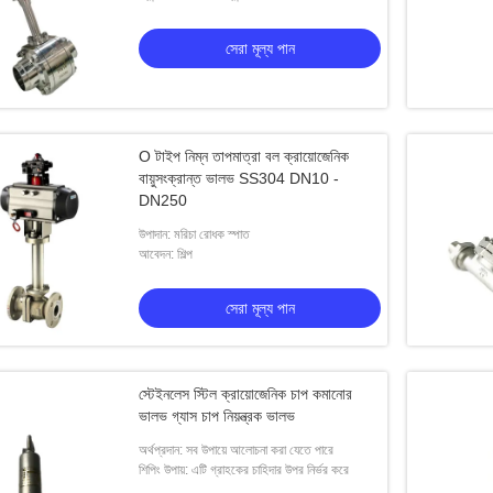
স্টেম বৃদ্ধাবস্থাালাই সংযোগ
ভালভ
সেরা মূল্য পান
েরা মূল্য পান
সেরা মূল্য পান
O টাইপ নিম্ন তাপমাত্রা বল ক্রায়োজেনিক
বায়ুসংক্রান্ত ভালভ SS304 DN10 -
DN250
উপাদান: মরিচা রোধক স্পাত
আবেদন: শিল্প
সেরা মূল্য পান
স্টেইনলেস স্টিল ক্রায়োজেনিক চাপ কমানোর
ভালভ গ্যাস চাপ নিয়ন্ত্রক ভালভ
অর্থপ্রদান: সব উপায়ে আলোচনা করা যেতে পারে
শিপিং উপায়: এটি গ্রাহকের চাহিদার উপর নির্ভর করে