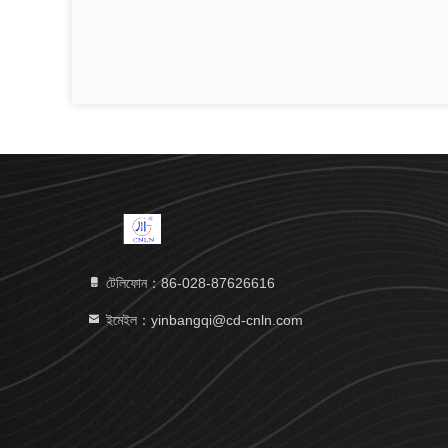
টেলিফোন：86-028-87626616
ইমেইল：yinbangqi@cd-cnln.com