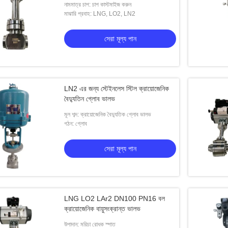
নামমাত্র চাপ: চাপ কাস্টমাইজ করুন
মাঝারি প্রবাহ: LNG, LO2, LN2
সেরা মূল্য পান
LN2 এর জন্য স্টেইনলেস স্টিল ক্রায়োজেনিক
বৈদ্যুতিন গ্লোব ভালভ
মূল শব্দ: ক্রায়োজেনিক বৈদ্যুতিক গ্লোব ভালভ
গঠন: গ্লোব
সেরা মূল্য পান
LNG LO2 LAr2 DN100 PN16 বল
ক্রায়োজেনিক বায়ুসংক্রান্ত ভালভ
উপাদান: মরিচা রোধক স্পাত