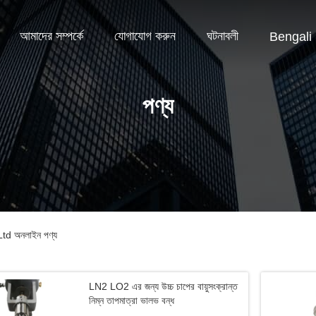
আমাদের সম্পর্কে
যোগাযোগ করুন
ঘটনাবলী
Bengali
পণ্য
d অনলাইন পণ্য
LN2 LO2 এর জন্য উচ্চ চাপের বায়ুসংক্রান্ত
নিম্ন তাপমাত্রা ভালভ বন্ধ