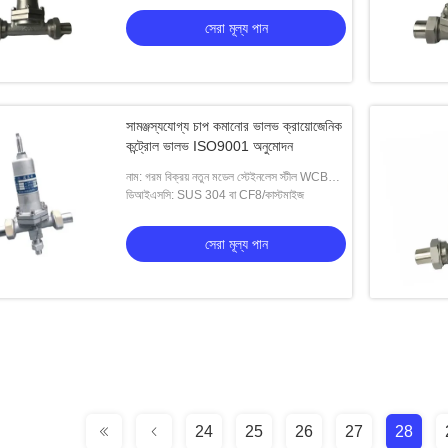
সেরা মূল্য পান
সামঞ্জস্যযোগ্য চাপ কমানোর ভালভ ক্রায়োজেনিক
কন্ট্রোল ভালভ ISO9001 অনুমোদন
নাম: গরম বিক্রয় নতুন মডেল স্টেইনলেস স্টীল WCB
SS cryogenic নিয়ন্ত্রণ ভালভ
ডিআইএসসি: SUS 304 বা CF8/কাস্টমাইজ
সেরা মূল্য পান
24
25
26
27
28