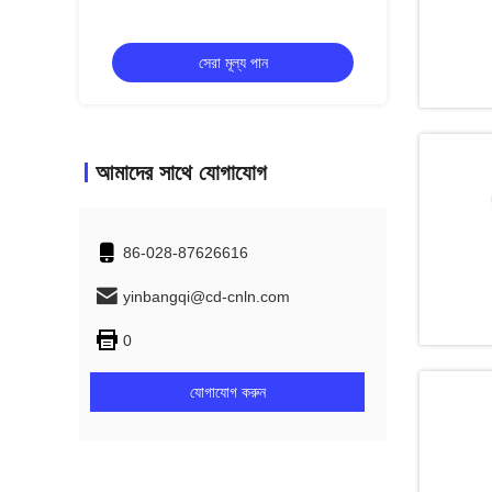
সেরা মূল্য পান
স
আমাদের সাথে যোগাযোগ
86-028-87626616
yinbangqi@cd-cnln.com
0
যোগাযোগ করুন