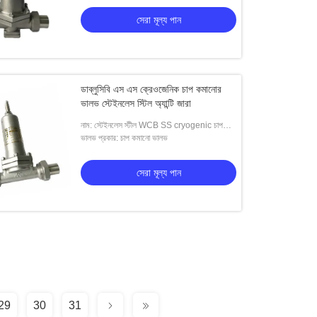
সেরা মূল্য পান
ডাব্লুসিবি এস এস ক্রেওজেনিক চাপ কমানোর
ভালভ স্টেইনলেস স্টিল অ্যান্টি জারা
নাম: স্টেইনলেস স্টীল WCB SS cryogenic চাপ
হ্রাস ভালভ
ভালভ প্রকার: চাপ কমানো ভালভ
সেরা মূল্য পান
29
30
31