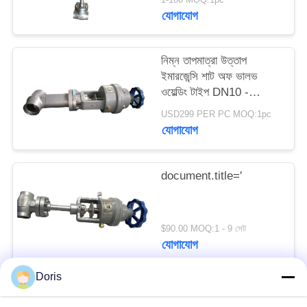
যোগাযোগ
সাইট
ম্যাপ
নিম্ন তাপমাত্রা উত্তাপ
ইমারজেন্সি শাট অফ ভালভ
ওয়েল্ডিং টাইপ DN10 -
গোপনীয়তা
40mm
USD299 PER PC MOQ:1pc
নীতি
যোগাযোগ
document.title='
$90.00 MOQ:1 - 9 সেট
যোগাযোগ
Doris
সব