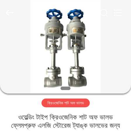
SiChuan
Liangchuan
Mechanical
Equipment
Co.,Ltd.
All
Rights
Reserved.
বাড়ি
পণ্য
ভিডিও
আমাদের
সম্পর্কে
ক্রিওজেনিক শাট অফ ভালভ
কারখানা
ওয়েল্ডিং টাইপ ক্রিওজেনিক শাট অফ ভালভ
ভ্রমণ
ফ্লেমপ্রুফ এলজি স্টোরেজ ট্যাঙ্ক ভালভের জন্য