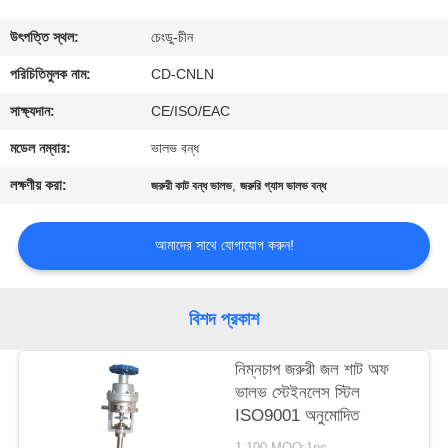
মান
উৎপত্তি স্থল:
চেংডু-চীন
নিয়ন্ত্রণ
পরিচিতিমুলক নাম:
CD-CNLN
সাক্ষ্যদান:
CE/ISO/EAC
যোগাযোগ
মডেল নম্বার:
ভালভ বন্ধ
করুন
লক্ষণীয় করা:
,
জরুরী কাট বন্ধ ভালভ
জরুরি গ্যাস ভালভ বন্ধ
খবর
আমাদের সাথে যোগাযোগ করুন!
কেস
বিশদ প্রকাশ
উদ্ধৃতির
নিম্নচাপ জরুরী জল শাট অফ
ভালভ স্টেইনলেস স্টিল
জন্য
ISO9001 অনুমোদিত
আবেদন
1-100 MOQ:1pc