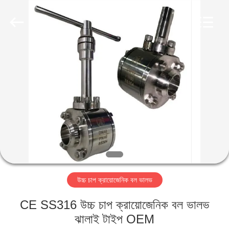
SiChuan
Liangchuan
Mechanical
Equipment
Co.,Ltd.
All
Rights
Reserved.
বাড়ি
পণ্য
ভিডিও
আমাদের
সম্পর্কে
উচ্চ চাপ ক্রায়োজেনিক বল ভালভ
কারখানা
CE SS316 উচ্চ চাপ ক্রায়োজেনিক বল ভালভ
ভ্রমণ
ঝালাই টাইপ OEM