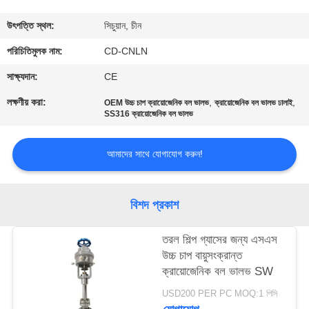
মান
উৎপত্তি স্থল:
সিচুয়ান, চীন
নিয়ন্ত্রণ
পরিচিতিমুলক নাম:
CD-CNLN
সাক্ষ্যদান:
CE
যোগাযোগ
লক্ষণীয় করা:
,
,
OEM উচ্চ চাপ ক্রায়োজেনিক বল ভালভ
ক্রায়োজেনিক বল ভালভ ঢালাই
SS316 ক্রায়োজেনিক বল ভালভ
করুন
আমাদের সাথে যোগাযোগ করুন!
খবর
বিশদ প্রকাশ
কেস
তরল শিল্প গ্যাসের জন্য এসএস
উদ্ধৃতির
উচ্চ চাপ বায়ুসংক্রান্ত
ক্রায়োজেনিক বল ভালভ SW
জন্য
USD200 PER PC MOQ:1 পিসি
আবেদন