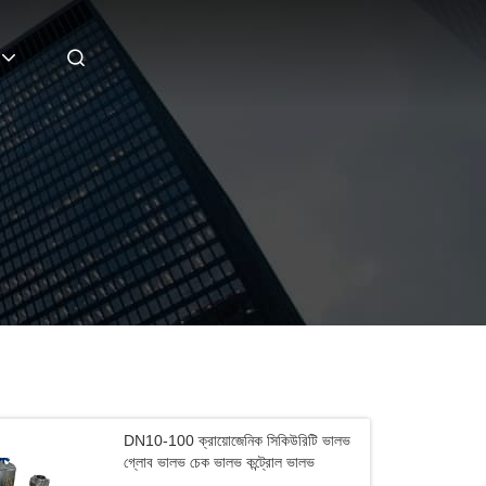
DN10-100 ক্রায়োজেনিক সিকিউরিটি ভালভ
গ্লোব ভালভ চেক ভালভ কন্ট্রোল ভালভ