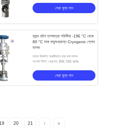
সেরা মূল্য পান
হ্যান্ড হুইল তাপমাত্রা পরিসীমা -196 °C থেকে
80 °C সঙ্গে বায়ুসংক্রান্ত Cryogenic গ্লোব
ভালভ
ভালভ ডিজাইন: জরুরীভাবে বন্ধ করা ভালভ
সংযোগ টাইপ: থ্রেডেড, BW, SW, ফ্ল্যাঞ্জ
সেরা মূল্য পান
19
20
21