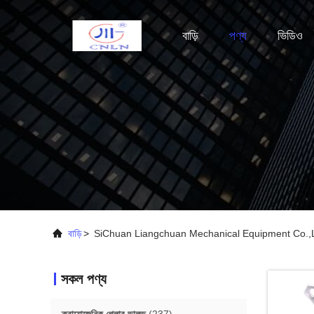
বাড়ি
পণ্য
ভিডিও
বাড়ি
>
SiChuan Liangchuan Mechanical Equipment Co.,Lt
সকল পণ্য