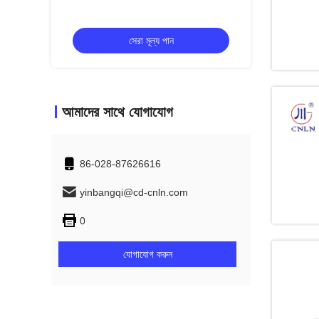
সেরা মূল্য পান
সেরা মূল্য পান
আমাদের সাথে যোগাযোগ
86-028-87626616
yinbangqi@cd-cnln.com
0
যোগাযোগ করুন