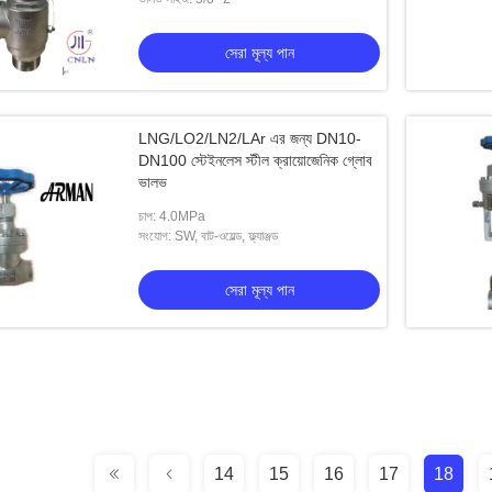
সেরা মূল্য পান
LNG/LO2/LN2/LAr এর জন্য DN10-
DN100 স্টেইনলেস স্টীল ক্রায়োজেনিক গ্লোব
ভালভ
চাপ: 4.0MPa
সংযোগ: SW, বাট-ওয়েল্ড, ফ্ল্যাঞ্জড
সেরা মূল্য পান
14
15
16
17
18