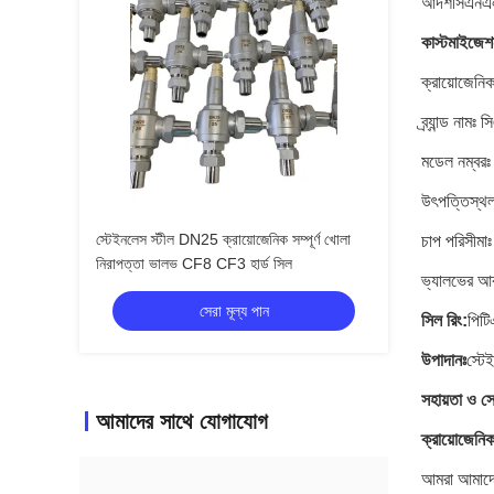
আদর্শসিএনএলএ
কাস্টমাইজেশ
ক্রায়োজেনি
ব্র্যান্ড নাম
মডেল নম্ব
উৎপত্তিস্থল:
স্টেইনলেস স্টীল DN25 ক্রায়োজেনিক সম্পূর্ণ খোলা
চাপ পরিসীম
নিরাপত্তা ভালভ CF8 CF3 হার্ড সিল
ভ্যালভের আক
সেরা মূল্য পান
সিল রিং:
পিট
উপাদানঃ
স্ট
সহায়তা ও সে
আমাদের সাথে যোগাযোগ
ক্রায়োজেনিক
আমরা আমাদের 