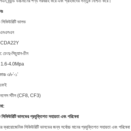
ন ব্র্যান্ড উচ্চমানের পণ্য সরবরাহ করে এবং গ্রাহকদের সন্তুষ্টি নিশ্চিত করে।
নঃ
ক সিকিউরিটি ভালভ
ঃ সিএনএলএন
রঃ CDA22Y
 চেংদু-সিচুয়ান-চীন
াঃ 1.6-4.0Mpa
ারঃ ৩/৮'-১'
িএফই
েইনলেস স্টীল (CF8, CF3)
বা:
 সিকিউরিটি ভালভের প্রযুক্তিগত সহায়তা এবং পরিষেবা
ক্রায়োজেনিক সিকিউরিটি ভালভের জন্য সর্বোচ্চ মানের প্রযুক্তিগত সহায়তা এবং পরিষেবা প