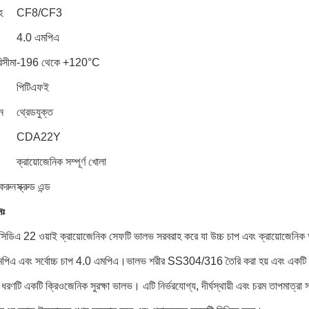
হ
CF8/CF3
4.0 এমপিএ
িসীমা
-196 থেকে +120°C
পিটিএফই
ন
থ্রেডযুক্ত
CDA22Y
ক্রায়োজেনিক সম্পূর্ণ খোলা
করুন
স্ক্রুড এন্ড
নঃ
ডিএ 22 ওয়াই ক্রায়োজেনিক সেফটি ভালভ সরবরাহ করে যা উচ্চ চাপ এবং ক্রায়োজেনিক অ
িএ এবং সর্বোচ্চ চাপ 4.0 এমপিএ।ভালভ শরীর SS304/316 তৈরি করা হয় এবং একটি cry
রণটি একটি ক্রিওজেনিক সুরক্ষা ভালভ। এটি নির্ভরযোগ্য, দীর্ঘস্থায়ী এবং চরম তাপমাত্রা