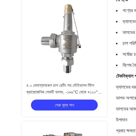
পণ্যের ন
ভ্যালভ
ভালভের ধ
চাপ পর
সর্বোচ্চ
বিশেষ বৈ
টেকনিক্যাল প
৪.০ মেগাপ্যাসকেল চাপ রেটিং সহ স্টেইনলেস স্টিল
ভ্যালভের ধর
ক্রায়োজেনিক সেফটি ভালভ, -১৯৬°C থেকে +১২০°C
ভালভ অপার
অ্যাপ্লিকেশনের জন্য
সেরা মূল্য পান
ভালভের আক
উপাদান
প্রবাহ ক্ষমতা