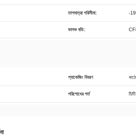
তাপমাত্রা পরিসীমা:
-19
ভালভ বডি:
CF
প্যাকেজিং বিবরণ
কাঠে
পরিশোধের শর্ত
টি/ট
না