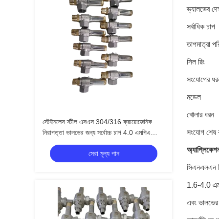
ভ্যালভের দে
সর্বাধিক চাপ
তাপমাত্রা পর
সিল রিং
সংযোগের ধর
মডেল
খোলার ধরন
স্টেইনলেস স্টীল এসএস 304/316 ক্রায়োজেনিক
সংযোগ শেষ 
নিরাপত্তা ভালভের জন্য সর্বোচ্চ চাপ 4.0 এমপিএ
-196 °C থেকে +120 °C তাপমাত্রা পরিসীমা
অ্যাপ্লিকেশ
সেরা মূল্য পান
সিএনএলএন সি
1.6-4.0 এমপ
এবং ভালভের ধ