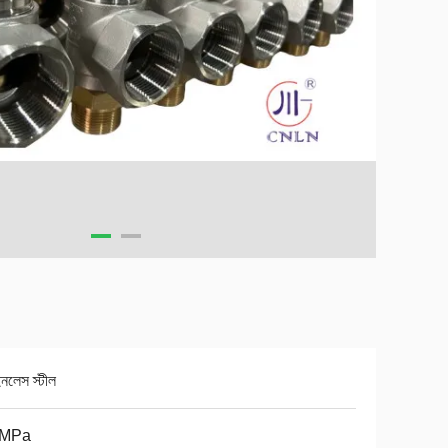
ইনলেস স্টীল
0MPa