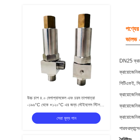
পণ্যে
ভালভ
DN25 ক্রা
ক্রায়োজেনি
পিটিএফই, স
ক্রায়োজেনিক
উচ্চ চাপ ৪.০ মেগাপ্যাসকেল এবং চরম তাপমাত্রা
-১৯৬°C থেকে +১২০°C এর জন্য স্টেইনলেস স্টিল
ক্রায়োজেনিক
ক্রায়োজেনিক সেফটি ভালভ
ক্রায়োজেনিক
সেরা মূল্য পান
পারফরম্যান্স
বৈশিষ্ট্যঃ