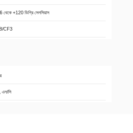
6 থেকে +120 ডিগ্রি সেলসিয়াস
8/CF3
র
ি, এল/সি