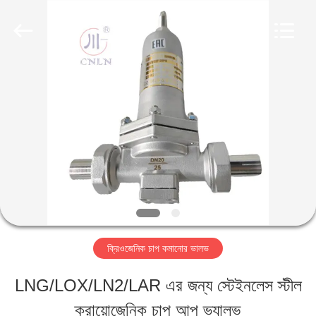
SiChuan
Liangchuan
Mechanical
Equipment
Co.,Ltd.
All
বাড়ি
Rights
Reserved.
পণ্য
ভিডিও
আমাদের
ক্রিওজেনিক চাপ কমানোর ভালভ
সম্পর্কে
LNG/LOX/LN2/LAR এর জন্য স্টেইনলেস স্টীল
ক্রায়োজেনিক চাপ আপ ভ্যালভ
কারখানা