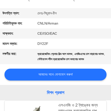
ভ্রমণ
উৎপত্তি স্থল:
চেংদু-সিচুয়ান-চীন
পরিচিতিমুলক নাম:
CNLN/Arman
মান
সাক্ষ্যদান:
CE/ISO/EAC
নিয়ন্ত্রণ
মডেল নম্বার:
DY22F
লক্ষণীয় করা:
,
,
ক্রায়োজেনিক প্রেসার বিল্ড আপ ভালভ
এলজিএসের চাপ বাড়ানোর ভালভ
যোগাযোগ
স্টেইনলেস স্টীল ক্রায়োজেনিক চাপ কমানোর ভালভ
করুন
আমাদের সাথে যোগাযোগ করুন!
খবর
বিশদ প্রকাশ
কেস
এলএনজি ও 2 ট্যাঙ্কের জন্য
হ্যান্ডওয়েল ক্রায়োজেনিক চাপ