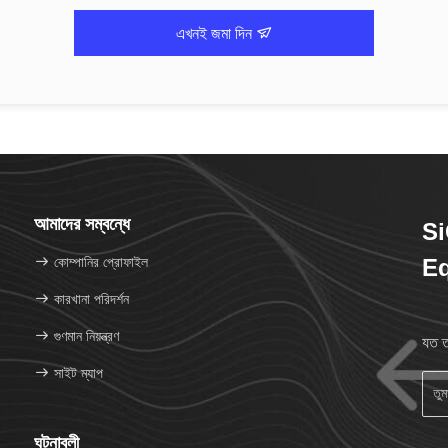
এখনই জমা দিন
আমাদের সম্বন্ধে
Si
কোম্পানির প্রোফাইল
Eq
কারখানা পরিদর্শন
গুণমান নিয়ন্ত্রণ
যত ত
সাইট ম্যাপ
ঘটনাবলী