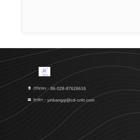
টেলিফোন：86-028-87626616
ইমেইল：yinbangqi@cd-cnln.com