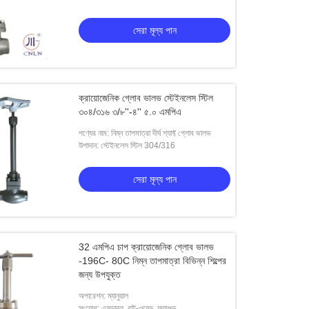
সেরা মূল্য পান
সেরা মূল্য পান
ক্রায়োজেনিক গ্লোব ভালভ স্টেইনলেস স্টিল
৩০৪/৩১৬ ৩/৮''-৪'' ৫.০ এমপিএ
পণ্যের নাম: নিম্ন তাপমাত্রা দীর্ঘ শ্যাফ্ট গ্লোব ভালভ
উপাদান: স্টেইনলেস স্টিল 304/316
সেরা মূল্য পান
32 এমপিএ চাপ ক্রায়োজেনিক গ্লোব ভালভ
-196C- 80C নিম্ন তাপমাত্রা বিভিন্ন শিল্পের
জন্য উপযুক্ত
অপারেশন: ম্যানুয়াল
সংযোগ: এসডাব্লু, বাট-ওয়েল্ড, ফ্ল্যাঞ্জড