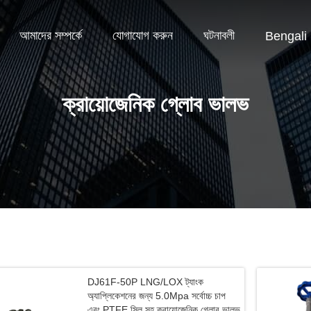
আমাদের সম্পর্কে
যোগাযোগ করুন
ঘটনাবলী
Bengali
ক্রায়োজেনিক গ্লোব ভালভ
DJ61F-50P LNG/LOX ট্যাংক
অ্যাপ্লিকেশনের জন্য 5.0Mpa সর্বোচ্চ চাপ
এবং PTFE সিল সহ ক্রায়োজেনিক গ্লোব ভালভ