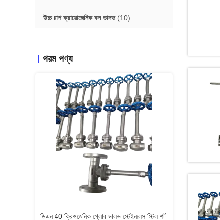
উচ্চ চাপ ক্রায়োজেনিক বল ভালভ
(10)
গরম পণ্য
ইনলেস স্টিল শর্ট
Eldালাই শেষ নিম্ন তাপমাত্রা ডিএন 25 লং স্টেম
ওয়ে টাইপ সিডিজে 61 এ