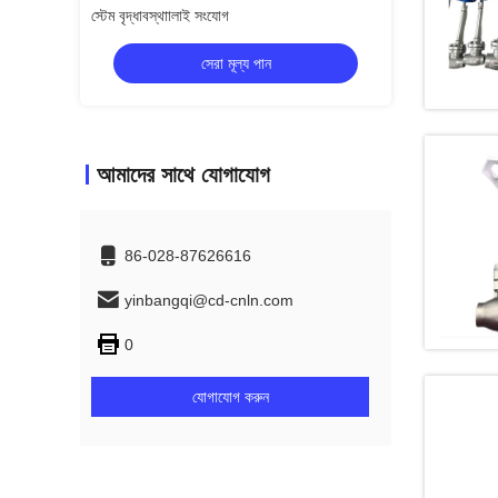
ভালভ
লং স্টেম ক্রিওজেনিক
সেরা মূল্য পান
স
আমাদের সাথে যোগাযোগ
86-028-87626616
yinbangqi@cd-cnln.com
0
যোগাযোগ করুন