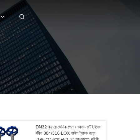
DN32 ক্রায়োজেনিক গ্লোব ভালভ স্টেইনলেস
স্টীল 304/316 LOX পাইপ ট্যাংক জন্য
-196 °C থেকে +80 °C তাপমাত্রা পরিসীমা