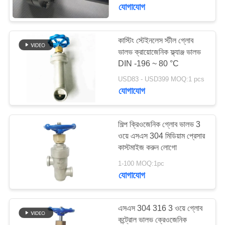
যোগাযোগ
মান
নিয়ন্ত্রণ
কাস্টিং স্টেইনলেস স্টীল গ্লোব
45
ভালভ ক্রায়োজেনিক ফ্ল্যাঞ্জ ভালভ
DIN -196 ~ 80 °C
যোগাযোগ
ক্রিওজেনিক চেক ভালভ
USD83 - USD399 MOQ:1 pcs
করুন
যোগাযোগ
খবর
শিল্প ক্রিওজেনিক গ্লোব ভালভ 3
ওয়ে এসএস 304 মিডিয়াম প্রেসার
কাস্টমাইজ করুন লোগো
কেস
94
1-100 MOQ:1pc
যোগাযোগ
ক্রায়োজেনিক সুরক্ষা ভালভ
উদ্ধৃতির
জন্য
এসএস 304 316 3 ওয়ে গ্লোব
আবেদন
কন্ট্রোল ভালভ ক্রেওজেনিক