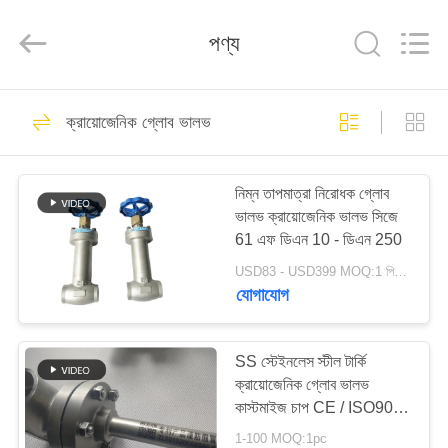
SiChuan
Liangchuan
Mechanical
পণ্য
Equipment
Co.,Ltd.
All
Rights
Reserved.
বাড়ি
243
ক্রায়োজেনিক গ্লোব ভালভ
ক্রায়োজেনিক গ্লোব ভালভ
পণ্য
নিম্ন তাপমাত্রা নিরোধক গ্লোব
ভালভ ক্রায়োজেনিক ভালভ সিজে
ভিডিও
61 এফ ডিএন 10 - ডিএন 250
USD83 - USD399 MOQ:1 পিসিএস
আমাদের
যোগাযোগ
59
সম্পর্কে
SS স্টেইনলেস স্টীল টার্কি
ক্রায়োজেনিক বল ভালভ
ক্রায়োজেনিক গ্লোব ভালভ
কারখানা
কাস্টমাইজ চাপ CE / ISO9001
ভ্রমণ
অনুমোদিত
1-100 MOQ:1pc