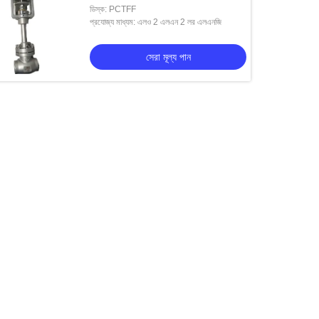
ডিস্ক: PCTFF
প্রযোজ্য মাধ্যম: এলও 2 এলএন 2 লর এলএনজি
সেরা মূল্য পান
 গ্লোব ভালভ
ডিএন 40 ক্রিওজেনিক গ্লোব ভালভ স্টেইনলেস স্টিল শর্ট
Eldালা