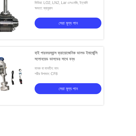
মিডিয়া: LO2, LN2, Lar এলএনজি, ইত্যাদি
ক্ষমতা: ম্যানুয়াল
সেরা মূল্য পান
হাই পারফরম্যান্স ক্রায়োজেনিক ভালভ ইমার্জেন্সি
সলোনয়েড ভালভের সাথে বন্ধ
মানক বা মানহীন: মান
শরীর উপাদান: CF8
সেরা মূল্য পান