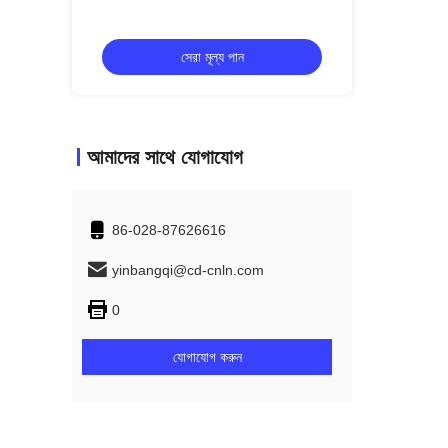
সেরা মূল্য পান
স
আমাদের সাথে যোগাযোগ
86-028-87626616
yinbangqi@cd-cnln.com
0
যোগাযোগ করুন