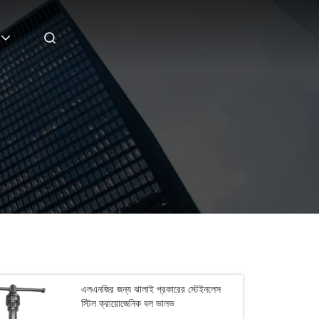
এলএনজির জন্য ঝালাই প্রকারের স্টেইনলেস
স্টিল ক্রায়োজেনিক বল ভালভ