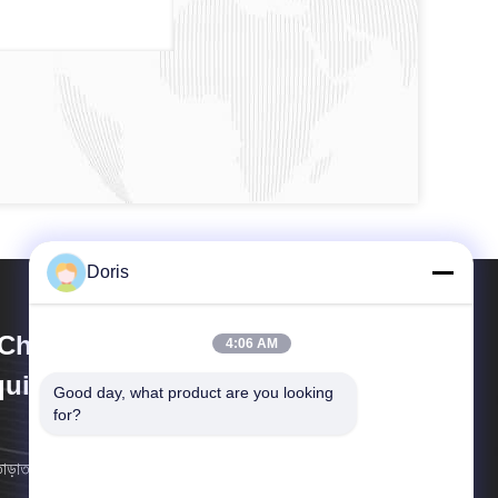
Doris
Chuan Liangchuan Mechanical
4:06 AM
uipment Co.,Ltd
Good day, what product are you looking 
for?
াড়াতাড়ি সম্ভব আমরা আপনার কাছে ফিরে আসব।