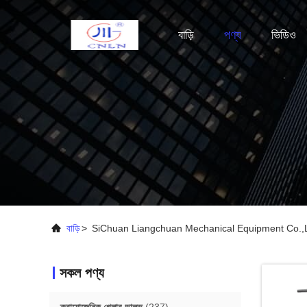
বাড়ি
পণ্য
ভিডিও
বাড়ি
>
SiChuan Liangchuan Mechanical Equipment Co.,Lt
সকল পণ্য