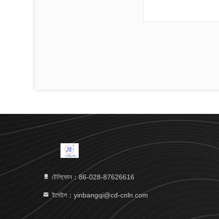
টেলিফোন：86-028-87626616
ইমেইল：yinbangqi@cd-cnln.com