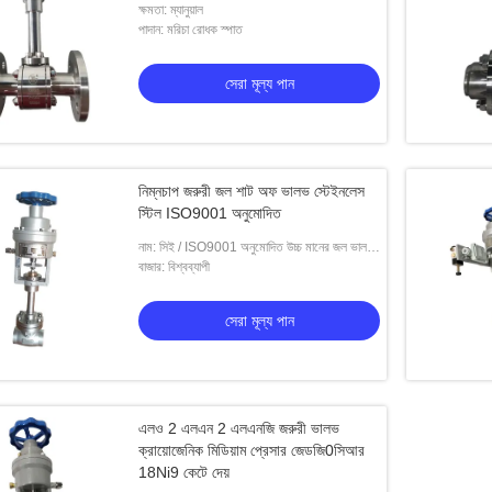
ক্ষমতা: ম্যানুয়াল
পাদান: মরিচা রোধক স্পাত
সেরা মূল্য পান
নিম্নচাপ জরুরী জল শাট অফ ভালভ স্টেইনলেস
স্টিল ISO9001 অনুমোদিত
নাম: সিই / ISO9001 অনুমোদিত উচ্চ মানের জল ভালভ
বন্ধ ভালভ জল
বাজার: বিশ্বব্যাপী
সেরা মূল্য পান
এলও 2 এলএন 2 এলএনজি জরুরী ভালভ
ক্রায়োজেনিক মিডিয়াম প্রেসার জেডজি0সিআর
18Ni9 কেটে দেয়