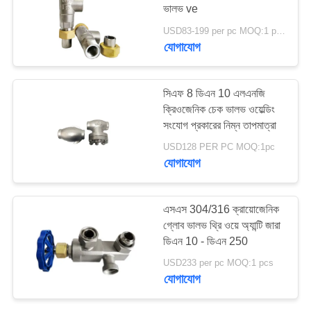
ভালভ ve
সাইট
USD83-199 per pc MOQ:1 pcs
যোগাযোগ
25
ম্যাপ
ক্রিওজেনিক চাপ কমানোর
সিএফ 8 ডিএন 10 এলএনজি
ভালভ
গোপনীয়তা
ক্রিওজেনিক চেক ভালভ ওয়েল্ডিং
নীতি
সংযোগ প্রকারের নিম্ন তাপমাত্রা
USD128 PER PC MOQ:1pc
যোগাযোগ
39
এসএস 304/316 ক্রায়োজেনিক
গ্লোব ভালভ থ্রি ওয়ে অ্যান্টি জারা
ক্রিওজেনিক শাট অফ ভালভ
ডিএন 10 - ডিএন 250
USD233 per pc MOQ:1 pcs
যোগাযোগ