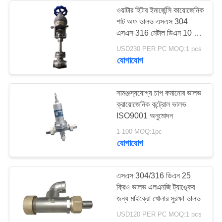
ওয়াটার হিটার ইমার্জেন্সি কায়োজেনিক
শাট অফ ভালভ এসএস 304
62
এসএস 316 মেটাল ডিএন 10 -
ক্রায়োজেনিক সকেট ওয়েল্ড
ডিএন 100 মিমি
USD230 PER PC MOQ:1 pcs
যোগাযোগ
গ্লোব ভালভ
সামঞ্জস্যযোগ্য চাপ কমানোর ভালভ
ক্রায়োজেনিক কন্ট্রোল ভালভ
ISO9001 অনুমোদন
18
1-100 MOQ:1pc
যোগাযোগ
ক্রায়োজেনিক ফ্ল্যাঞ্জড গ্লোব
ভালভ
এসএস 304/316 ডিএন 25
ক্রিও ভালভ এলএনজি ট্যাঙ্কের
জন্য মাইক্রো খোলার সুরক্ষা ভালভ
USD120 PER PC MOQ:1 pcs