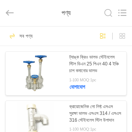
SiChuan
Liangchuan
Mechanical
পণ্য
Equipment
Co.,Ltd.
All
Rights
Reserved.
বাড়ি
243
সব পণ্য
ক্রায়োজেনিক গ্লোব ভালভ
পণ্য
ট্যাঙ্ক ক্রিও ভালভ স্টেইনলেস
স্টিল ডিএন 25 পিএন 40 4 ইঞ্চি
ভিডিও
চাপ কমানোর ভালভ
1-100 MOQ:1pc
আমাদের
যোগাযোগ
59
সম্পর্কে
ক্রায়োজেনিক লো লিফ্ট এসএস
ক্রায়োজেনিক বল ভালভ
সুরক্ষা ভালভ এসএস 314 / এসএস
কারখানা
316 স্টেইনলেস স্টিল উপাদান
ভ্রমণ
1-100 MOQ:1pc