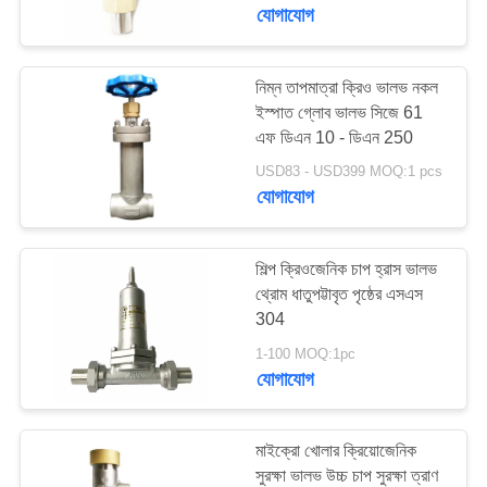
যোগাযোগ
মান
নিয়ন্ত্রণ
নিম্ন তাপমাত্রা ক্রিও ভালভ নকল
45
ইস্পাত গ্লোব ভালভ সিজে 61
এফ ডিএন 10 - ডিএন 250
যোগাযোগ
ক্রিওজেনিক চেক ভালভ
USD83 - USD399 MOQ:1 pcs
করুন
যোগাযোগ
খবর
শিল্প ক্রিওজেনিক চাপ হ্রাস ভালভ
থ্রোম ধাতুপট্টাবৃত পৃষ্ঠের এসএস
304
কেস
94
1-100 MOQ:1pc
যোগাযোগ
ক্রায়োজেনিক সুরক্ষা ভালভ
উদ্ধৃতির
জন্য
মাইক্রো খোলার ক্রিয়োজেনিক
আবেদন
সুরক্ষা ভালভ উচ্চ চাপ সুরক্ষা ত্রাণ