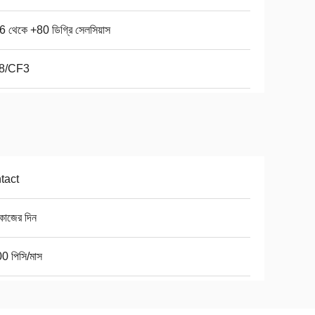
6 থেকে +80 ডিগ্রি সেলসিয়াস
8/CF3
tact
কাজের দিন
0 পিসি/মাস