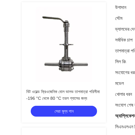
উপাদান
স্টেম
ভ্যালভের দে
সর্বাধিক চাপ
তাপমাত্রা পর
সিল রিং
সংযোগের ধর
মডেল
বিট ওয়েল্ড ক্রিওজেনিক বোল ভালভ তাপমাত্রা পরিসীমা
খোলার ধরন
-196 °C থেকে 80 °C তরল গ্যাসের জন্য
সংযোগ শেষ 
সেরা মূল্য পান
অ্যাপ্লিকেশ
সিএনএলএন ডি