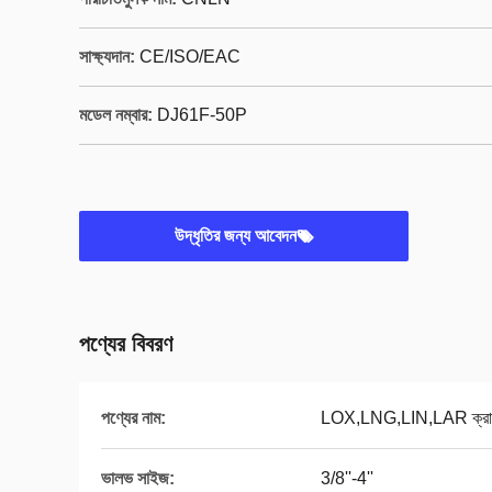
সাক্ষ্যদান:
CE/ISO/EAC
মডেল নম্বার:
DJ61F-50P
উদ্ধৃতির জন্য আবেদন
পণ্যের বিবরণ
পণ্যের নাম:
LOX,LNG,LIN,LAR ক্রায
ভালভ সাইজ:
3/8''-4''