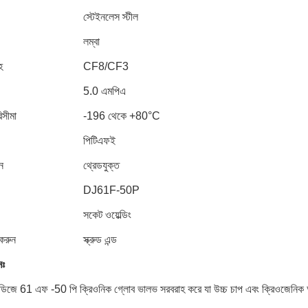
স্টেইনলেস স্টীল
লম্বা
হ
CF8/CF3
5.0 এমপিএ
িসীমা
-196 থেকে +80°C
পিটিএফই
ন
থ্রেডযুক্ত
DJ61F-50P
সকেট ওয়েল্ডিং
করুন
স্ক্রুড এন্ড
নঃ
জে 61 এফ -50 পি ক্রিওনিক গ্লোব ভালভ সরবরাহ করে যা উচ্চ চাপ এবং ক্রিওজেনিক অ্