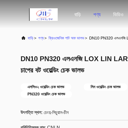
বাড়ি
পণ্য
ভিডিও
বাড়ি
>
পণ্য
>
ক্রিওজেনিক শাট অফ ভালভ
>
DN10 PN320 এলএনজি LOX L
DN10 PN320 এলএনজি LOX LIN LAR LCO
চাপের বট ওয়েল্ডিং চেক ভালভ
এলসিও২ ওয়েল্ডিং চেক ভালভ
লিন ওয়েল্ডিং চেক ভালভ
PN320 ওয়েল্ডিং চেক ভালভ
উৎপত্তি স্থল:
চেংদু-সিচুয়ান-চীন
পরিচিতিমুলক নাম:
CNLN