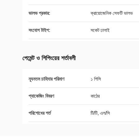
ভালভ প্রকার:
ক্রায়োজেনিক সেফটি ভালভ
সংযোগ টাইপ:
সকেট ঢালাই
পেমেন্ট ও শিপিংয়ের শর্তাবলী
ন্যূনতম চাহিদার পরিমাণ
১ পিসি
প্যাকেজিং বিবরণ
কাঠের
পরিশোধের শর্ত
টি/টি, এল/সি