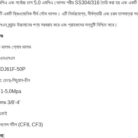
িএ এবং সর্বোচ্চ চাপ 5.0 এমপিএ।ভালভ শরীর SS304/316 তৈরি করা হয় এবং একটি cry
 একটি ক্রিওজেনিক দীর্ঘ স্টেম ভালভ। এটি নির্ভরযোগ্য, দীর্ঘস্থায়ী এবং চরম তাপমাত্রা 
ন ব্র্যান্ড উচ্চমানের পণ্য সরবরাহ করে এবং গ্রাহকদের সন্তুষ্টি নিশ্চিত করে।
নঃ
ক ভালভ গ্লোব ভালভ
ঃ সিএনএলএন
রঃ DJ61F-50P
 চেংদু-সিচুয়ান-চীন
াঃ 1-5.0Mpa
ারঃ 3/8'-4'
িএফই
েইনলেস স্টীল (CF8, CF3)
বা: