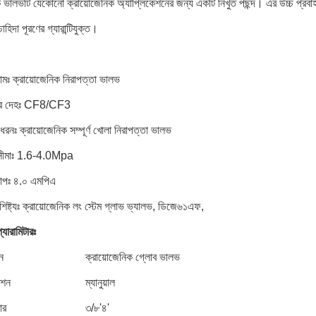
 ভালভটি যেকোনো ক্রায়োজেনিক অ্যাপ্লিকেশনের জন্য একটি নিখুঁত পছন্দ। এর উচ্চ প্রবাহ ক্
হিদা পূরণের গ্যারান্টিযুক্ত।
ামঃ ক্রায়োজেনিক নিরাপত্তা ভালভ
ের দেহঃ CF8/CF3
রনঃ ক্রায়োজেনিক সম্পূর্ণ খোলা নিরাপত্তা ভালভ
িসীমাঃ 1.6-4.0Mpa
 চাপঃ ৪.০ এমপিএ
শিষ্ট্যঃ ক্রায়োজেনিক লং স্টেম গ্লাভ ভ্যালভ, ডিজে৬১এফ,
্যারামিটারঃ
ন
ক্রায়োজেনিক গ্লোব ভালভ
েশন
ম্যানুয়াল
ার
৩/৮'৪'