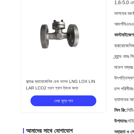
1.6-5.0 এমপ
ভালভের ধরণটি
আদর্শসিএনএলএ
কাস্টমাইজেশ
ক্রায়োজেনি
ব্র্যান্ড নাম
মডেল নম্ব
উৎপত্তিস্থল:
ফ্ল্যাঞ্জ ক্রায়োজেনিক চেক ভালভ LNG LOX LIN
LAR LCO2 তরল গ্যাস ট্যাংক জন্য
চাপ পরিসীম
ভ্যালভের আক
সেরা মূল্য পান
সিল রিং:
পিট
উপাদানঃ
স্ট
আমাদের সাথে যোগাযোগ
সহায়তা ও সে