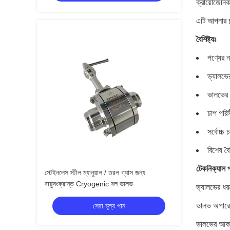
ক্রায়োজেনিক
এটি আপনার চা
বৈশিষ্ট্যঃ
পণ্যের ন
ভ্যালভ
ভালভের ধ
চাপ পর
সর্বোচ্চ
বিশেষ বৈ
টেকনিক্যাল প
স্টেইনলেস স্টীল ম্যানুয়াল / তরল গ্যাস জন্য
বায়ুসংক্রান্ত Cryogenic বল ভালভ
ভ্যালভের ধর
ভালভ অপার
সেরা মূল্য পান
ভালভের আক