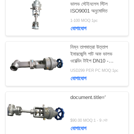
ভালভ স্টেইনলেস স্টিল
উদ্ধৃতির
ISO9001 অনুমোদিত
1-100 MOQ:1pc
জন্য
যোগাযোগ
আবেদন
নিম্ন তাপমাত্রা উত্তাপ
ইমারজেন্সি শাট অফ ভালভ
সাইট
ওয়েল্ডিং টাইপ DN10 -
40mm
ম্যাপ
USD299 PER PC MOQ:1pc
যোগাযোগ
গোপনীয়তা
document.title='
নীতি
$90.00 MOQ:1 - 9 সেট
যোগাযোগ