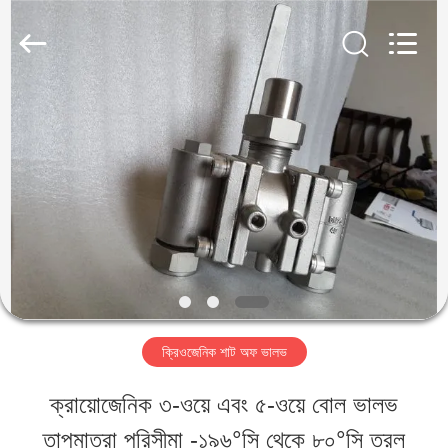
SiChuan
Liangchuan
Mechanical
Equipment
Co.,Ltd.
All
বাড়ি
Rights
Reserved.
পণ্য
ভিডিও
আমাদের
ক্রিওজেনিক শাট অফ ভালভ
সম্পর্কে
ক্রায়োজেনিক ৩-ওয়ে এবং ৫-ওয়ে বোল ভালভ
তাপমাত্রা পরিসীমা -১৯৬°সি থেকে ৮০°সি তরল
কারখানা