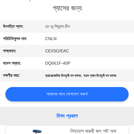
গ্যাসের জন্য
ভ্রমণ
উৎপত্তি স্থল:
চেং ডু-সিচুয়ান-চীন
মান
পরিচিতিমুলক নাম:
CNLN
নিয়ন্ত্রণ
সাক্ষ্যদান:
CE/ISO/EAC
মডেল নম্বার:
DQ661F-40P
যোগাযোগ
লক্ষণীয় করা:
,
ক্রায়োজেনিক তিনমুখী বল ভালভ
তরল গ্যাস তিনমুখী বল ভালভ
করুন
আমাদের সাথে যোগাযোগ করুন!
খবর
বিশদ প্রকাশ
কেস
নিম্নচাপ জরুরী জল শাট অফ