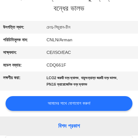
বন্ধের ভালভ
ভ্রমণ
উৎপত্তি স্থল:
চেংদু-সিচুয়ান-চীন
মান
পরিচিতিমুলক নাম:
CNLN/Arman
নিয়ন্ত্রণ
সাক্ষ্যদান:
CE/ISO/EAC
মডেল নম্বার:
CDQ661F
যোগাযোগ
লক্ষণীয় করা:
,
,
LCO2 জরুরী বন্ধ ভ্যালভ
বায়ুসংক্রান্ত জরুরী বন্ধ ভালভ
করুন
PN16 ক্রায়োজেনিক বন্ধ ভ্যালভ
আমাদের সাথে যোগাযোগ করুন!
খবর
বিশদ প্রকাশ
কেস