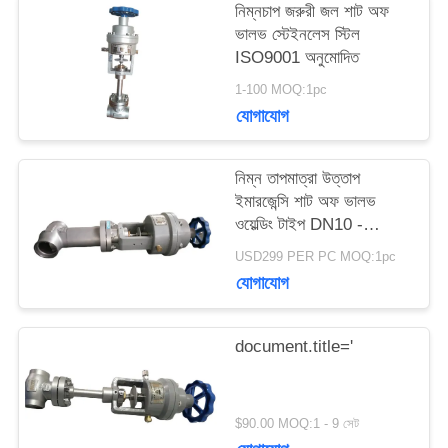
নিম্নচাপ জরুরী জল শাট অফ
ভালভ স্টেইনলেস স্টিল
উদ্ধৃতির
ISO9001 অনুমোদিত
জন্য
1-100 MOQ:1pc
যোগাযোগ
আবেদন
নিম্ন তাপমাত্রা উত্তাপ
সাইট
ইমারজেন্সি শাট অফ ভালভ
ওয়েল্ডিং টাইপ DN10 -
ম্যাপ
40mm
USD299 PER PC MOQ:1pc
যোগাযোগ
গোপনীয়তা
document.title='
নীতি
$90.00 MOQ:1 - 9 সেট