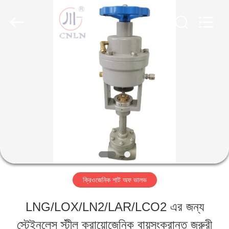
SiChuan
Liangchuan
Mechanical
Equipment
Co.,Ltd.
All
বাড়ি
Rights
Reserved.
পণ্য
ভিডিও
আমাদের
ক্রিওজেনিক শাট অফ ভালভ
সম্পর্কে
LNG/LOX/LN2/LAR/LCO2 এর জন্য
স্টেইনলেস স্টীল ক্রায়োজেনিক বায়ুসংক্রান্ত জরুরী
কারখানা