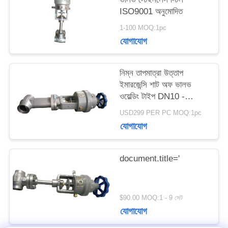
ISO9001 অনুমোদিত
উদ্ধৃতির
1-100 MOQ:1pc
জন্য
যোগাযোগ
আবেদন
নিম্ন তাপমাত্রা উত্তাপ
ইমারজেন্সি শাট অফ ভালভ
ওয়েল্ডিং টাইপ DN10 -
সাইট
40mm
USD299 PER PC MOQ:1pc
ম্যাপ
যোগাযোগ
গোপনীয়তা
document.title='
নীতি
$90.00 MOQ:1 - 9 সেট
যোগাযোগ