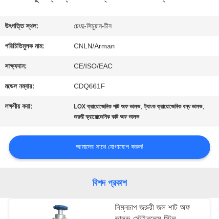
ভ্রমণ
উৎপত্তি স্থল:
চেংদু-সিচুয়ান-চীন
পরিচিতিমুলক নাম:
CNLN/Arman
মান
সাক্ষ্যদান:
CE/ISO/EAC
নিয়ন্ত্রণ
মডেল নম্বার:
CDQ661F
লক্ষণীয় করা:
,
,
LOX ক্রায়োজেনিক শাট অফ ভালভ
ট্যাংক ক্রায়োজেনিক বন্ধ ভালভ
যোগাযোগ
জরুরী ক্রায়োজেনিক কাট অফ ভালভ
করুন
আমাদের সাথে যোগাযোগ করুন!
খবর
বিশদ প্রকাশ
কেস
নিম্নচাপ জরুরী জল শাট অফ
ভালভ স্টেইনলেস স্টিল