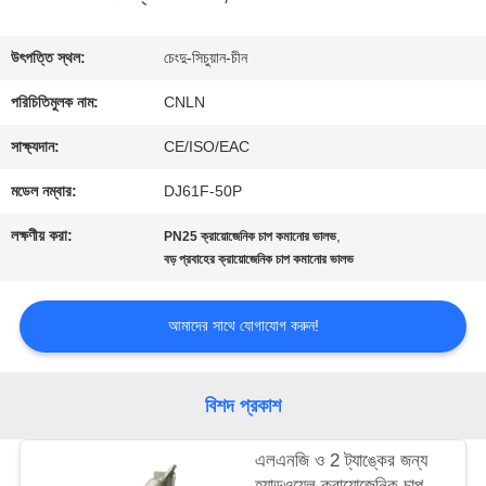
ভ্রমণ
উৎপত্তি স্থল:
চেংদু-সিচুয়ান-চীন
পরিচিতিমুলক নাম:
CNLN
মান
সাক্ষ্যদান:
CE/ISO/EAC
নিয়ন্ত্রণ
মডেল নম্বার:
DJ61F-50P
লক্ষণীয় করা:
,
PN25 ক্রায়োজেনিক চাপ কমানোর ভালভ
যোগাযোগ
বড় প্রবাহের ক্রায়োজেনিক চাপ কমানোর ভালভ
করুন
আমাদের সাথে যোগাযোগ করুন!
খবর
বিশদ প্রকাশ
কেস
এলএনজি ও 2 ট্যাঙ্কের জন্য
হ্যান্ডওয়েল ক্রায়োজেনিক চাপ