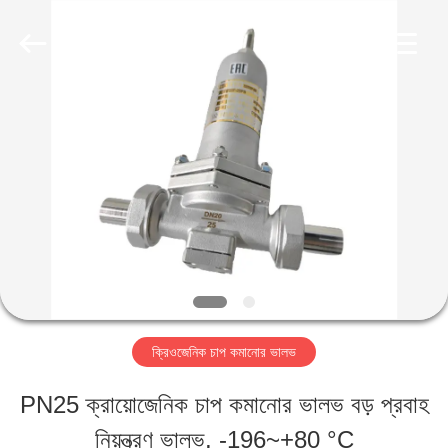
SiChuan
Liangchuan
Mechanical
Equipment
Co.,Ltd.
All
বাড়ি
Rights
Reserved.
পণ্য
ভিডিও
আমাদের
ক্রিওজেনিক চাপ কমানোর ভালভ
সম্পর্কে
PN25 ক্রায়োজেনিক চাপ কমানোর ভালভ বড় প্রবাহ
নিয়ন্ত্রণ ভালভ, -196~+80 °C
কারখানা