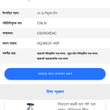
ভ্রমণ
উৎপত্তি স্থল:
চেং ডু-সিচুয়ান-চীন
পরিচিতিমুলক নাম:
CNLN
মান
সাক্ষ্যদান:
CE/ISO/EAC
নিয়ন্ত্রণ
মডেল নম্বার:
DQJ661F-40P
লক্ষণীয় করা:
,
,
জ্যাকেট নিউম্যাটিক বন্ধ ভালভ
হ্যান্ড হুইল নিউম্যাটিক বন্ধ ভালভ
যোগাযোগ
জ্যাকেট ক্রায়োজেনিক বন্ধ ভালভ
করুন
আমাদের সাথে যোগাযোগ করুন!
খবর
বিশদ প্রকাশ
কেস
নিম্নচাপ জরুরী জল শাট অফ
ভালভ স্টেইনলেস স্টিল