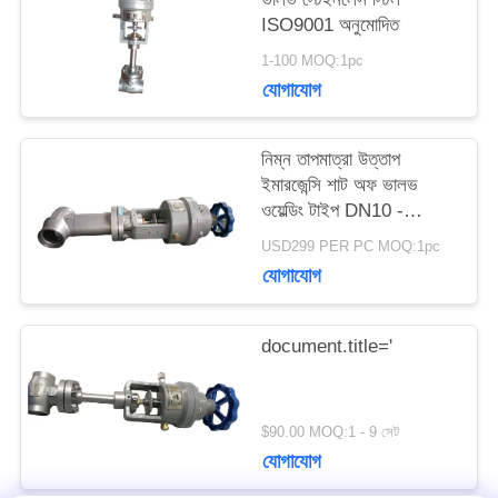
ISO9001 অনুমোদিত
উদ্ধৃতির
1-100 MOQ:1pc
জন্য
যোগাযোগ
আবেদন
নিম্ন তাপমাত্রা উত্তাপ
ইমারজেন্সি শাট অফ ভালভ
ওয়েল্ডিং টাইপ DN10 -
সাইট
40mm
USD299 PER PC MOQ:1pc
ম্যাপ
যোগাযোগ
গোপনীয়তা
document.title='
নীতি
$90.00 MOQ:1 - 9 সেট
যোগাযোগ