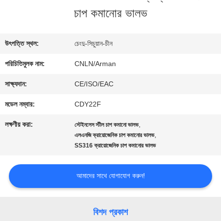
চাপ কমানোর ভালভ
ভ্রমণ
উৎপত্তি স্থল:
চেংদু-সিচুয়ান-চীন
মান
পরিচিতিমুলক নাম:
CNLN/Arman
নিয়ন্ত্রণ
সাক্ষ্যদান:
CE/ISO/EAC
মডেল নম্বার:
CDY22F
যোগাযোগ
লক্ষণীয় করা:
,
স্টেইনলেস স্টীল চাপ কমানো ভালভ
করুন
,
এলএনজি ক্রায়োজেনিক চাপ কমানোর ভালভ
SS316 ক্রায়োজেনিক চাপ কমানোর ভালভ
খবর
আমাদের সাথে যোগাযোগ করুন!
কেস
বিশদ প্রকাশ