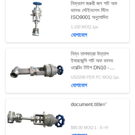
নিম্নচাপ জরুরী জল শাট অফ
ভালভ স্টেইনলেস স্টিল
উদ্ধৃতির
ISO9001 অনুমোদিত
জন্য
1-100 MOQ:1pc
যোগাযোগ
আবেদন
নিম্ন তাপমাত্রা উত্তাপ
সাইট
ইমারজেন্সি শাট অফ ভালভ
ওয়েল্ডিং টাইপ DN10 -
ম্যাপ
40mm
USD299 PER PC MOQ:1pc
যোগাযোগ
গোপনীয়তা
document.title='
নীতি
$90.00 MOQ:1 - 9 সেট