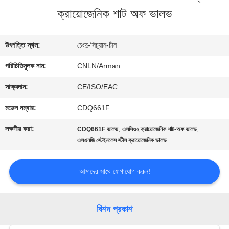
ক্রায়োজেনিক শাট অফ ভালভ
ভ্রমণ
উৎপত্তি স্থল:
চেংদু-সিচুয়ান-চীন
মান
পরিচিতিমুলক নাম:
CNLN/Arman
নিয়ন্ত্রণ
সাক্ষ্যদান:
CE/ISO/EAC
মডেল নম্বার:
CDQ661F
যোগাযোগ
লক্ষণীয় করা:
,
,
CDQ661F ভালভ
এলসিও২ ক্রায়োজেনিক শাট-অফ ভালভ
করুন
এলএনজি স্টেইনলেস স্টীল ক্রায়োজেনিক ভালভ
আমাদের সাথে যোগাযোগ করুন!
খবর
বিশদ প্রকাশ
কেস