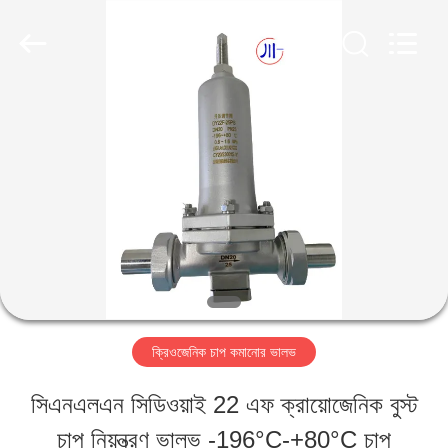
SiChuan
Liangchuan
Mechanical
Equipment
Co.,Ltd.
All
বাড়ি
Rights
Reserved.
পণ্য
ভিডিও
আমাদের
ক্রিওজেনিক চাপ কমানোর ভালভ
সম্পর্কে
সিএনএলএন সিডিওয়াই 22 এফ ক্রায়োজেনিক বুস্ট
চাপ নিয়ন্ত্রণ ভালভ -196°C-+80°C চাপ
কারখানা