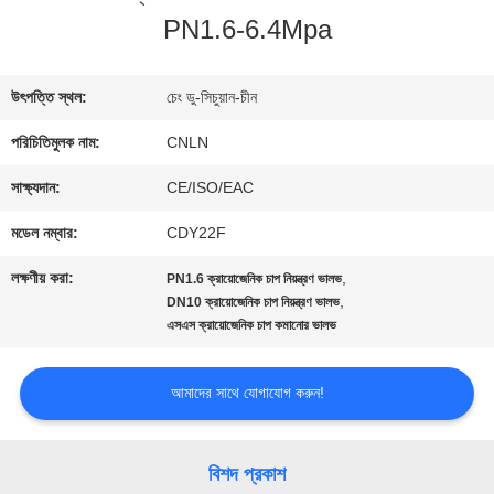
PN1.6-6.4Mpa
ভ্রমণ
উৎপত্তি স্থল:
চেং ডু-সিচুয়ান-চীন
মান
পরিচিতিমুলক নাম:
CNLN
নিয়ন্ত্রণ
সাক্ষ্যদান:
CE/ISO/EAC
মডেল নম্বার:
CDY22F
যোগাযোগ
লক্ষণীয় করা:
,
PN1.6 ক্রায়োজেনিক চাপ নিয়ন্ত্রণ ভালভ
করুন
,
DN10 ক্রায়োজেনিক চাপ নিয়ন্ত্রণ ভালভ
এসএস ক্রায়োজেনিক চাপ কমানোর ভালভ
খবর
আমাদের সাথে যোগাযোগ করুন!
কেস
বিশদ প্রকাশ