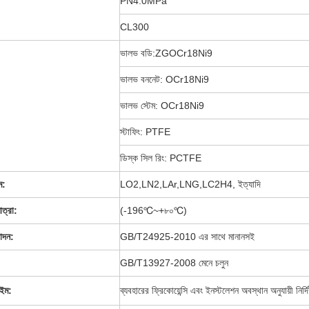
PN4.0MPa
CL300
ভালভ বডি:ZGOCr18Ni9
ভালভ বননেট: OCr18Ni9
ভালভ স্টেম: OCr18Ni9
স্টাফিং: PTFE
ডিস্ক সিল রিং: PCTFE
ম:
LO2,LN2,LAr,LNG,LC2H4, ইত্যাদি
ত্রা:
(-196
℃
~+৮০
℃
)
াদন:
GB/T24925-2010 এর সাথে মানানসই
GB/T13927-2008 মেনে চলুন
ইম:
ব্যবহারের ফ্রিকোয়েন্সি এবং ইনস্টলেশন অবস্থান অনুযায়ী নির্দিষ