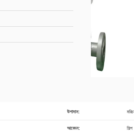
উপাদান:
মরিচ
আবেদন:
শিল্প