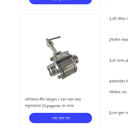
1এটি নিশ্চিত
2ইনস্টল করার 
3এই ভালভ deg
4পাইপলাইন নির
পরিষ্কার এবং 
স্টেইনলেস স্টীল ম্যানুয়াল / তরল গ্যাস জন্য
বায়ুসংক্রান্ত Cryogenic বল ভালভ
5তেল-মুক্ত প
সেরা মূল্য পান