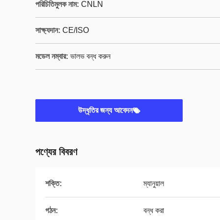
পরিচিতিমুলক নাম:
CNLN
সাক্ষ্যদান:
CE/ISO
মডেল নম্বার:
ভালভ বন্ধ করুন
উদ্ধৃতির জন্য আবেদন
পণ্যের বিবরণ
শক্তি:
ম্যানুয়াল
গঠন:
বন্ধ করা