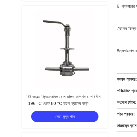
6।ব্যবহারের স
7ভালভ ডিস্ক, 
8gaskets এবং
ভালভ প্রকার:
পরিচালিত প্র
বিট ওয়েল্ড ক্রিওজেনিক বোল ভালভ তাপমাত্রা পরিসীমা
সংযোগ টাইপ:
-196 °C থেকে 80 °C তরল গ্যাসের জন্য
গঠন প্রকার:
সেরা মূল্য পান
নামমাত্র ব্যাস