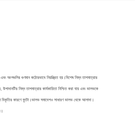
য় এবং অংশগুলির গুণমান কঠোরভাবে নিয়ন্ত্রিত হয়।বিশেষ নিম্ন তাপমাত্রার
হয়, উপাদানটির নিম্ন তাপমাত্রার কার্যকারিতা নিশ্চিত করা যায় এবং ভালভকে
ারণে বিকৃতির কারণে ফুটো।ভালভ সমাবেশও সাধারণ ভালভ থেকে আলাদা।
ন।