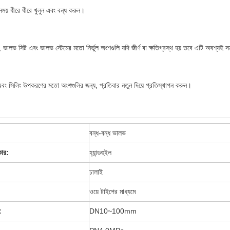
ময় ধীরে ধীরে খুলুন এবং বন্ধ করুন।
ভালভ সিট এবং ভালভ স্টেমের মতো নির্ভুল অংশগুলি যদি জীর্ণ বা ক্ষতিগ্রস্থ হয় তবে এটি অবশ্য
 সিলিং উপকরণের মতো অংশগুলির জন্য, প্রতিবার নতুন দিয়ে প্রতিস্থাপন করুন।
বন্ধ-বন্ধ ভালভ
কার:
হ্যান্ডহুইল
ঢালাই
ওয়ে টাইপের মাধ্যমে
:
DN10~100mm