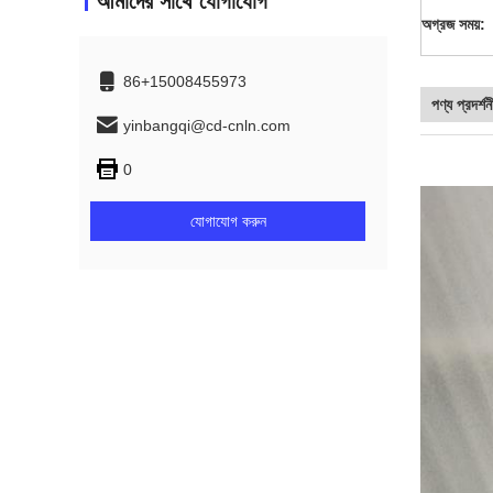
আমাদের সাথে যোগাযোগ
অগ্রজ সময়:
86+15008455973
পণ্য প্রদর্শন
yinbangqi@cd-cnln.com
0
যোগাযোগ করুন