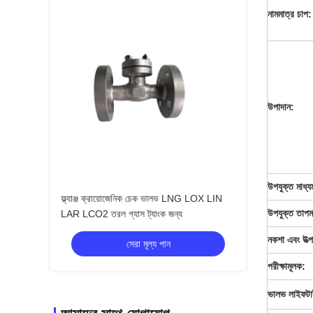
নামমাত্র চাপ:
উপাদান:
উপযুক্ত মাধ্য
ফ্ল্যাঞ্জ ক্রায়োজেনিক চেক ভালভ LNG LOX LIN
উপযুক্ত তাপমা
LAR LCO2 তরল গ্যাস ট্যাংক জন্য
নকশা এবং উত্প
সেরা মূল্য পান
পরীক্ষামূলক:
ভালভ লাইফটা