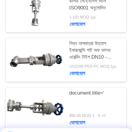
ভালভ স্টেইনলেস স্টিল
ISO9001 অনুমোদিত
সাইট
1-100 MOQ:1pc
ম্যাপ
যোগাযোগ
গোপনীয়তা
নিম্ন তাপমাত্রা উত্তাপ
ইমারজেন্সি শাট অফ ভালভ
নীতি
ওয়েল্ডিং টাইপ DN10 -
40mm
USD299 PER PC MOQ:1pc
যোগাযোগ
document.title='
$90.00 MOQ:1 - 9 সেট
যোগাযোগ