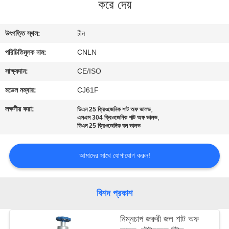
করে দেয়
মান
উৎপত্তি স্থল:
চীন
নিয়ন্ত্রণ
পরিচিতিমুলক নাম:
CNLN
যোগাযোগ
সাক্ষ্যদান:
CE/ISO
করুন
মডেল নম্বার:
CJ61F
লক্ষণীয় করা:
,
ডিএন 25 ক্রিওজেনিক শাট অফ ভালভ
,
এসএস 304 ক্রিওজেনিক শাট অফ ভালভ
খবর
ডিএন 25 ক্রিওজেনিক বল ভালভ
কেস
আমাদের সাথে যোগাযোগ করুন!
উদ্ধৃতির
বিশদ প্রকাশ
জন্য
নিম্নচাপ জরুরী জল শাট অফ
আবেদন