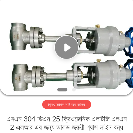
SiChuan
Liangchuan
Mechanical
Equipment
Co.,Ltd.
All
Rights
Reserved.
বাড়ি
পণ্য
ভিডিও
আমাদের
সম্পর্কে
ক্রিওজেনিক শাট অফ ভালভ
কারখানা
এসএন 304 ডিএন 25 ক্রিওজেনিক এলটিজি এলএন
ভ্রমণ
2 এলআর এর জন্য ভালভ জরুরী গ্যাস লাইন বন্ধ