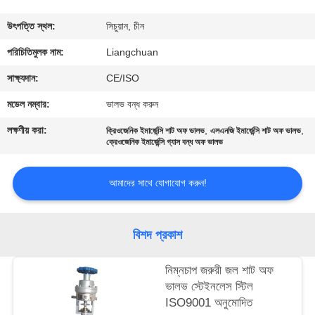
মান
উৎপত্তি স্থল:
সিচুয়ান, চীন
নিয়ন্ত্রণ
পরিচিতিমুলক নাম:
Liangchuan
সাক্ষ্যদান:
CE/ISO
যোগাযোগ
মডেল নম্বার:
ভালভ বন্ধ করুন
করুন
লক্ষণীয় করা:
,
,
ক্রিওজেনিক ইমার্জেন্সি শাট অফ ভালভ
এলএনজি ইমার্জেন্সি শাট অফ ভালভ
ক্রেওজেনিক ইমার্জেন্সি গ্যাস বন্ধ অফ ভালভ
খবর
আমাদের সাথে যোগাযোগ করুন!
কেস
বিশদ প্রকাশ
উদ্ধৃতির
নিম্নচাপ জরুরী জল শাট অফ
জন্য
ভালভ স্টেইনলেস স্টিল
আবেদন
ISO9001 অনুমোদিত