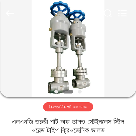
SiChuan
Liangchuan
Mechanical
Equipment
Co.,Ltd.
All
Rights
Reserved.
বাড়ি
পণ্য
ভিডিও
আমাদের
সম্পর্কে
ক্রিওজেনিক শাট অফ ভালভ
কারখানা
এলএনজি জরুরী শাট অফ ভালভ স্টেইনলেস স্টিল
ভ্রমণ
ওয়েল্ড টাইপ ক্রিওজেনিক ভালভ