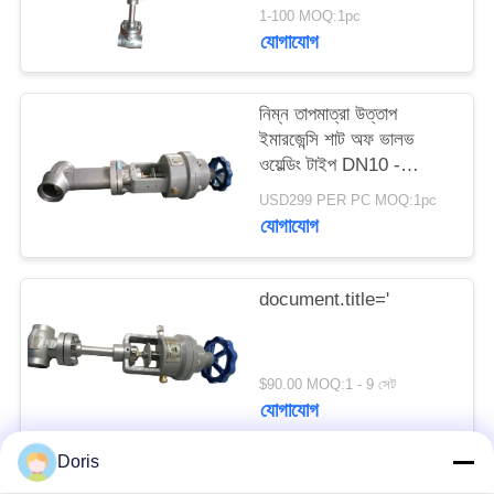
1-100 MOQ:1pc
যোগাযোগ
সাইট
ম্যাপ
নিম্ন তাপমাত্রা উত্তাপ
ইমারজেন্সি শাট অফ ভালভ
গোপনীয়তা
ওয়েল্ডিং টাইপ DN10 -
40mm
নীতি
USD299 PER PC MOQ:1pc
যোগাযোগ
document.title='
$90.00 MOQ:1 - 9 সেট
যোগাযোগ
Doris