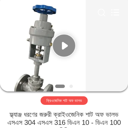
SiChuan
Liangchuan
Mechanical
Equipment
Co.,Ltd.
All
Rights
Reserved.
বাড়ি
পণ্য
ভিডিও
আমাদের
সম্পর্কে
ক্রিওজেনিক শাট অফ ভালভ
কারখানা
ফ্ল্যাঞ্জ ধরণের জরুরী ক্রাইওজেনিক শাট অফ ভালভ
ভ্রমণ
এসএস 304 এসএস 316 ডিএন 10 - ডিএন 100