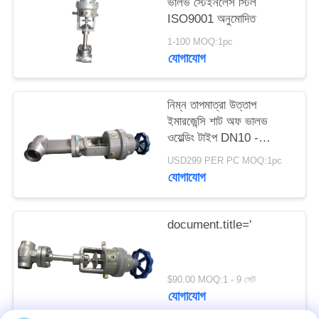
ভালভ স্টেইনলেস স্টিল
ISO9001 অনুমোদিত
সাইট
1-100 MOQ:1pc
ম্যাপ
যোগাযোগ
গোপনীয়তা
নিম্ন তাপমাত্রা উত্তাপ
ইমারজেন্সি শাট অফ ভালভ
নীতি
ওয়েল্ডিং টাইপ DN10 -
40mm
USD299 PER PC MOQ:1pc
যোগাযোগ
document.title='
$90.00 MOQ:1 - 9 সেট
যোগাযোগ