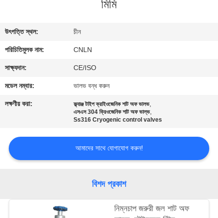
মিমি
মান
উৎপত্তি স্থল:
চীন
নিয়ন্ত্রণ
পরিচিতিমুলক নাম:
CNLN
যোগাযোগ
সাক্ষ্যদান:
CE/ISO
করুন
মডেল নম্বার:
ভালভ বন্ধ করুন
লক্ষণীয় করা:
,
ফ্ল্যাঞ্জ টাইপ ক্রাইওজেনিক শাট অফ ভালভ
,
এসএস 304 ক্রিওজেনিক শাট অফ ভাল্ভ
খবর
Ss316 Cryogenic control valves
কেস
আমাদের সাথে যোগাযোগ করুন!
উদ্ধৃতির
বিশদ প্রকাশ
জন্য
নিম্নচাপ জরুরী জল শাট অফ
আবেদন