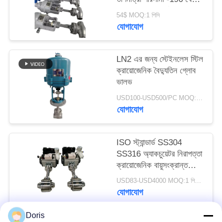
+80 °C এবং সর্বোচ্চ চাপ
54$ MOQ:1 পিসি
5.0Mpa
সাইট
যোগাযোগ
ম্যাপ
LN2 এর জন্য স্টেইনলেস স্টিল
ক্রায়োজেনিক বৈদ্যুতিন গ্লোব
গোপনীয়তা
ভালভ
নীতি
USD100-USD500/PC MOQ:1pc
যোগাযোগ
ISO স্ট্যান্ডার্ড SS304
SS316 অ্যাকচুয়েটর নিরাপত্তা
ক্রায়োজেনিক বায়ুসংক্রান্ত
ভালভ
USD83-USD4000 MOQ:1 পিসিএস
যোগাযোগ
Doris