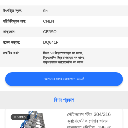
মান
উৎপত্তি স্থল:
চীন
নিয়ন্ত্রণ
পরিচিতিমুলক নাম:
CNLN
সাক্ষ্যদান:
CE/ISO
যোগাযোগ
মডেল নম্বার:
DQ641F
করুন
লক্ষণীয় করা:
,
ডিএন 50 নিম্ন তাপমাত্রা বল ভালভ
,
ক্রিওজেনিক নিম্ন তাপমাত্রা বল ভালভ
বায়ুসংক্রান্ত ক্রায়োজেনিক বল ভালভ
খবর
আমাদের সাথে যোগাযোগ করুন!
কেস
বিশদ প্রকাশ
উদ্ধৃতির
জন্য
স্টেইনলেস স্টীল 304/316
ক্রায়োজেনিক গ্লোব ভালভ
আবেদন
তাপমাত্রা পরিসীমা -196 থেকে