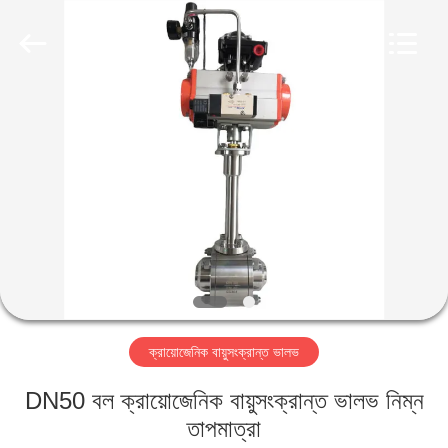
SiChuan
Liangchuan
Mechanical
Equipment
Co.,Ltd.
All
Rights
Reserved.
বাড়ি
পণ্য
ভিডিও
আমাদের
সম্পর্কে
ক্রায়োজেনিক বায়ুসংক্রান্ত ভালভ
কারখানা
DN50 বল ক্রায়োজেনিক বায়ুসংক্রান্ত ভালভ নিম্ন
ভ্রমণ
তাপমাত্রা