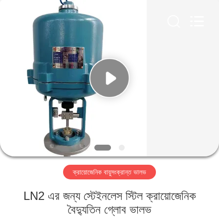
SiChuan
Liangchuan
Mechanical
Equipment
Co.,Ltd.
All
Rights
Reserved.
বাড়ি
পণ্য
ভিডিও
আমাদের
সম্পর্কে
ক্রায়োজেনিক বায়ুসংক্রান্ত ভালভ
কারখানা
LN2 এর জন্য স্টেইনলেস স্টিল ক্রায়োজেনিক
ভ্রমণ
বৈদ্যুতিন গ্লোব ভালভ