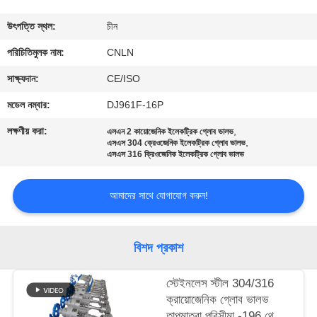
মান
উৎপত্তি স্থল:
চীন
নিয়ন্ত্রণ
পরিচিতিমুলক নাম:
CNLN
সাক্ষ্যদান:
CE/ISO
যোগাযোগ
মডেল নম্বার:
DJ961F-16P
করুন
লক্ষণীয় করা:
,
এলএন 2 কায়োজেনিক ইলেকট্রিক গ্লোব ভালভ
,
এসএস 304 ক্রেওজেনিক ইলেকট্রিক গ্লোব ভালভ
এসএস 316 ক্রিওজেনিক ইলেকট্রিক গ্লোব ভালভ
খবর
আমাদের সাথে যোগাযোগ করুন!
কেস
বিশদ প্রকাশ
উদ্ধৃতির
জন্য
স্টেইনলেস স্টীল 304/316
ক্রায়োজেনিক গ্লোব ভালভ
আবেদন
তাপমাত্রা পরিসীমা -196 থেকে