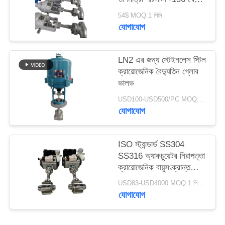
+80 °C এবং সর্বোচ্চ চাপ
54$ MOQ:1 পিসি
5.0Mpa
সাইট
যোগাযোগ
ম্যাপ
LN2 এর জন্য স্টেইনলেস স্টিল
ক্রায়োজেনিক বৈদ্যুতিন গ্লোব
গোপনীয়তা
ভালভ
নীতি
USD100-USD500/PC MOQ:1pc
যোগাযোগ
ISO স্ট্যান্ডার্ড SS304
SS316 অ্যাকচুয়েটর নিরাপত্তা
ক্রায়োজেনিক বায়ুসংক্রান্ত
ভালভ
USD83-USD4000 MOQ:1 পিসিএস
যোগাযোগ