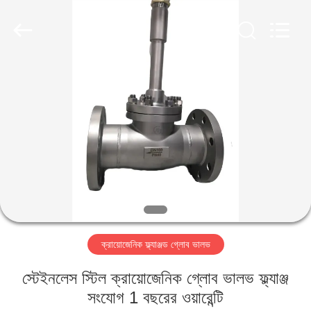
SiChuan
Liangchuan
Mechanical
Equipment
Co.,Ltd.
All
Rights
Reserved.
বাড়ি
পণ্য
ভিডিও
আমাদের
সম্পর্কে
ক্রায়োজেনিক ফ্ল্যাঞ্জড গ্লোব ভালভ
কারখানা
স্টেইনলেস স্টিল ক্রায়োজেনিক গ্লোব ভালভ ফ্ল্যাঞ্জ
ভ্রমণ
সংযোগ 1 বছরের ওয়ারেন্টি