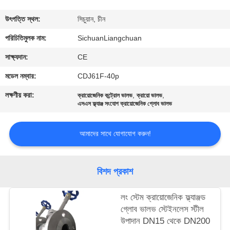
মান
উৎপত্তি স্থল:
সিচুয়ান, চীন
নিয়ন্ত্রণ
পরিচিতিমুলক নাম:
SichuanLiangchuan
সাক্ষ্যদান:
CE
যোগাযোগ
মডেল নম্বার:
CDJ61F-40p
করুন
লক্ষণীয় করা:
,
,
ক্রায়োজেনিক কন্ট্রোল ভালভ
ক্রায়ো ভালভ
এসএস ফ্ল্যাঞ্জ সংযোগ ক্রায়োজেনিক গ্লোব ভালভ
খবর
আমাদের সাথে যোগাযোগ করুন!
কেস
বিশদ প্রকাশ
উদ্ধৃতির
লং স্টেম ক্রায়োজেনিক ফ্ল্যাঞ্জড
জন্য
গ্লোব ভালভ স্টেইনলেস স্টীল
আবেদন
উপাদান DN15 থেকে DN200