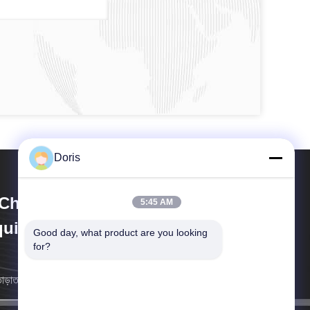
Doris
Chuan Liangchuan Mechanical
5:45 AM
uipment Co.,Ltd
Good day, what product are you looking 
for?
াড়াতাড়ি সম্ভব আমরা আপনার কাছে ফিরে আসব।