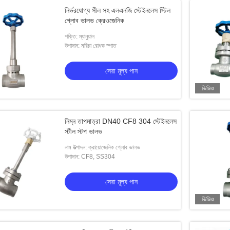
নির্ভরযোগ্য সীল সহ এলএনজি স্টেইনলেস স্টিল
গ্লোব ভালভ ক্রেওজেনিক
শক্তি: ম্যানুয়াল
উপাদান: মরিচা রোধক স্পাত
সেরা মূল্য পান
ভিডিও
নিম্ন তাপমাত্রা DN40 CF8 304 স্টেইনলেস
স্টীল স্টপ ভালভ
নাম উত্পাদন: ক্রায়োজেনিক গ্লোব ভালভ
উপাদান: CF8, SS304
সেরা মূল্য পান
ভিডিও