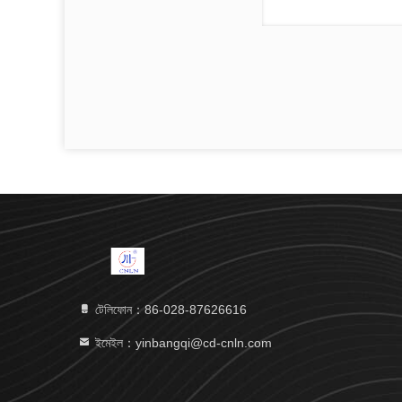
টেলিফোন：86-028-87626616
ইমেইল：yinbangqi@cd-cnln.com