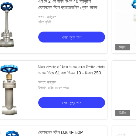
এলএন 2 এর জন্য ডিএন 40 ম্যানুয়াল
স্টেইনলেস স্টিল ক্রায়োজেনিক গ্লোব ভালভ
ক্ষমতা: ম্যানুয়াল
গঠন: পৃথিবী
সেরা মূল্য পান
ভিডিও
নিম্ন তাপমাত্রা ক্রিও ভালভ নকল ইস্পাত গ্লোব
ভালভ সিজে 61 এফ ডিএন 10 - ডিএন 250
ক্ষমতা: ম্যানুয়াল
উপাদান: মরিচা রোধক স্পাত
সেরা মূল্য পান
ভিডিও
স্টেইনলেস স্টীল DJ64F-50P