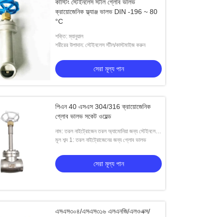
কাস্টিং স্টেইনলেস স্টীল গ্লোব ভালভ
ক্রায়োজেনিক ফ্ল্যাঞ্জ ভালভ DIN -196 ~ 80
°C
শক্তি: ম্যানুয়াল
শরীরের উপাদান: স্টেইনলেস স্টীল/কাস্টমাইজ করুন
সেরা মূল্য পান
পিএন 40 এসএস 304/316 ক্রায়োজেনিক
গ্লোব ভালভ সকেট ওয়েল্ড
নাম: তরল নাইট্রোজেন তরল অ্যামোনিয়া জন্য স্টেইনলেস
স্টিল উচ্চ চাপ গ্লোব ভালভ
মূল শব্দ 1: তরল নাইট্রোজেনের জন্য গ্লোব ভালভ
সেরা মূল্য পান
এসএস৩০৪/এসএস৩১৬ এলএনজি/এলওএক্স/