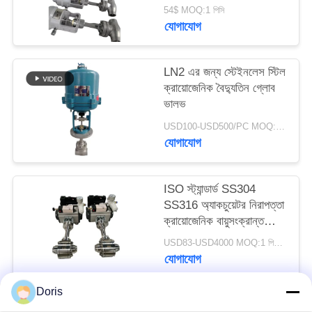
+80 °C এবং সর্বোচ্চ চাপ
54$ MOQ:1 পিসি
5.0Mpa
যোগাযোগ
সাইট
ম্যাপ
LN2 এর জন্য স্টেইনলেস স্টিল
ক্রায়োজেনিক বৈদ্যুতিন গ্লোব
গোপনীয়তা
ভালভ
নীতি
USD100-USD500/PC MOQ:1pc
যোগাযোগ
ISO স্ট্যান্ডার্ড SS304
SS316 অ্যাকচুয়েটর নিরাপত্তা
ক্রায়োজেনিক বায়ুসংক্রান্ত
ভালভ
USD83-USD4000 MOQ:1 পিসিএস
যোগাযোগ
Doris