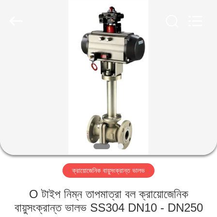
SiChuan
Liangchuan
Mechanical
Equipment
Co.,Ltd.
All
Rights
Reserved.
বাড়ি
পণ্য
ভিডিও
আমাদের
সম্পর্কে
ক্রায়োজেনিক বায়ুসংক্রান্ত ভালভ
কারখানা
O টাইপ নিম্ন তাপমাত্রা বল ক্রায়োজেনিক
ভ্রমণ
বায়ুসংক্রান্ত ভালভ SS304 DN10 - DN250