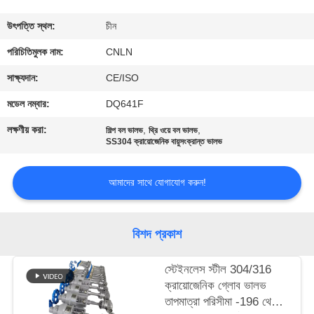
মান
উৎপত্তি স্থল:
চীন
নিয়ন্ত্রণ
পরিচিতিমুলক নাম:
CNLN
সাক্ষ্যদান:
CE/ISO
যোগাযোগ
মডেল নম্বার:
DQ641F
করুন
লক্ষণীয় করা:
,
,
শিল্প বল ভালভ
থ্রি ওয়ে বল ভালভ
SS304 ক্রায়োজেনিক বায়ুসংক্রান্ত ভালভ
খবর
আমাদের সাথে যোগাযোগ করুন!
কেস
বিশদ প্রকাশ
উদ্ধৃতির
স্টেইনলেস স্টীল 304/316
জন্য
ক্রায়োজেনিক গ্লোব ভালভ
আবেদন
তাপমাত্রা পরিসীমা -196 থেকে