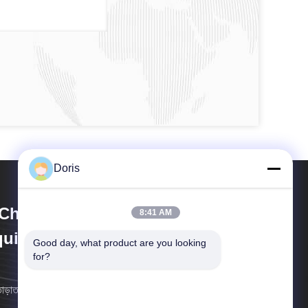
Doris
Chuan Liangchuan Mechanical
8:41 AM
uipment Co.,Ltd
Good day, what product are you looking 
for?
াড়াতাড়ি সম্ভব আমরা আপনার কাছে ফিরে আসব।