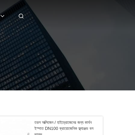
তরল অক্সিজেন / হাইড্রোজেনের জন্য কার্বন
ইস্পাত DN100 ক্রায়োজেনিক ফ্ল্যাঞ্জড বল
ভালভ