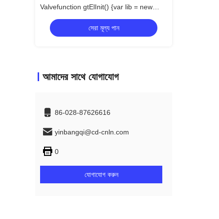
lib = new
rvice();lib.translatePage('en',
সেরা মূল্য পান
স
আমাদের সাথে যোগাযোগ
86-028-87626616
yinbangqi@cd-cnln.com
0
যোগাযোগ করুন