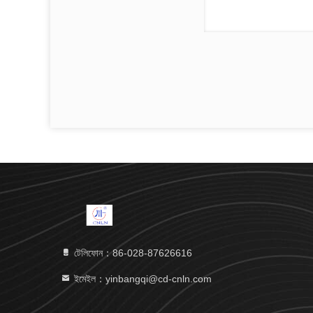
টেলিফোন：86-028-87626616
ইমেইল：yinbangqi@cd-cnln.com