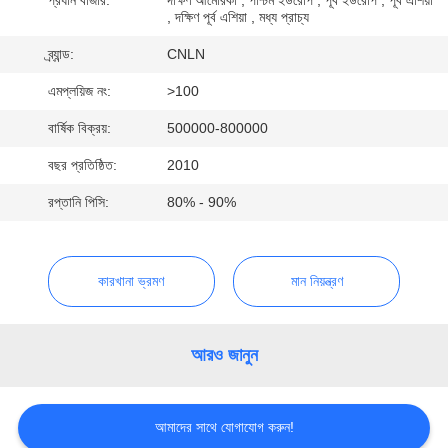
, দক্ষিণ পূর্ব এশিয়া , মধ্য প্রাচ্য
মান
ব্র্যান্ড:
CNLN
নিয়ন্ত্রণ
এমপ্লয়িজ নং:
>100
বার্ষিক বিক্রয়:
500000-800000
যোগাযোগ
বছর প্রতিষ্ঠিত:
2010
করুন
রপ্তানি পিসি:
80% - 90%
খবর
কারখানা ভ্রমণ
মান নিয়ন্ত্রণ
কেস
আরও জানুন
উদ্ধৃতির
জন্য
আমাদের সাথে যোগাযোগ করুন!
আবেদন