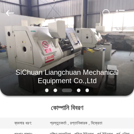
SiChuan
Liangchuan
Mechanical
Equipment
Co.,Ltd.
All
Rights
Reserved.
বাড়ি
পণ্য
ভিডিও
SiChuan Liangchuan Mechanical
Equipment Co.,Ltd
আমাদের
সম্পর্কে
কোম্পানি বিবরণ
কারখানা
ব্যবসার ধরণ:
প্রস্তুতকর্তা , রপ্তানিকারক , বিক্রেতা
ভ্রমণ
প্রধান বাজার:
দক্ষিণ আমেরিকা , পশ্চিম ইউরোপ , পূর্ব ইউরোপ , পূর্ব এশিয়া