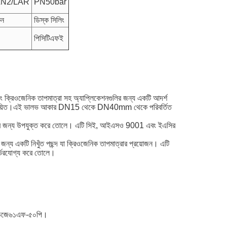
LN2/LAR
PN50bar
ুন
ডিস্ক সিলিং
পিসিটিএফই
বং ক্রিওজেনিক তাপমাত্রা সহ অ্যাপ্লিকেশনগুলির জন্য একটি আদর্শ
প্রত্যয়িত।এই ভালভ আকার DN15 থেকে DN40mm থেকে পরিবর্তিত
শিল্পের জন্য উপযুক্ত করে তোলে। এটি সিই, আইএসও 9001 এবং ইএসির
র জন্য একটি নিখুঁত পছন্দ যা ক্রিওজেনিক তাপমাত্রার প্রয়োজন। এটি
ির্ভরযোগ্য করে তোলে।
েল ডিজে৬১এফ-৫০পি।