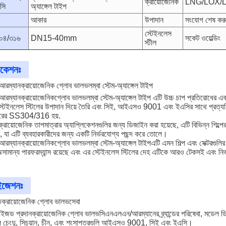
ক্রায়োজেনিক
LNG/LOX/
সি
অ্যাঙ্গেল টাইপ
আকার
উপাদান
সংযোগ শেষ কর
স্টেইনলেস
০৪/৩১৬
DN15-40mm
সকেট ওয়েল্ডিং
স্টীল
িকেশনঃ
আরম্যান
ক্রায়োজেনিক গ্লোব ভালভ
লম্বা স্টেম-অ্যাঙ্গেল টাইপ
আরম্যান
ক্রায়োজেনিক
গ্লোব ভালভ
লম্বা স্টেম-অ্যাঙ্গেল টাইপ
এটি উচ্চ চাপ প্রতিরোধের এ
 স্টেইনলেস স্টিলের উপাদান দিয়ে তৈরি এবং সিই, আইএসও 9001 এবং ইএসির সাথে 
রীরের SS304/316 হয়.
্রায়োজেনিক তাপমাত্রার অ্যাপ্লিকেশনগুলির জন্য ডিজাইন করা হয়েছে, এটি বিভিন্ন 
, যা এটি ব্যবহারকারীদের জন্য একটি নির্ভরযোগ্য পছন্দ করে তোলে।
আরম্যান
ক্রায়োজেনিক
গ্লোব ভালভ
লম্বা স্টেম-অ্যাঙ্গেল টাইপ
এটি এমন শিল্প এবং সেক্টরগুলি
 অসামান্য পারফরম্যান্স রয়েছে এবং এর স্টেইনলেস স্টিলের দেহ এটিকে আরও টেকসই এবং ন
াইজেশনঃ
ত
ক্রায়োজেনিক গ্লোব ভালভ
সেবা
াইজড প্রদান
ক্রায়োজেনিক গ্লোব ভালভ
সিএনএলএন/আরম্যানের ব্র্যান্ডের পরিষেবা, মড
 চেংদু, সিচুয়ান, চীন, এবং শংসাপত্রগুলি আইএসও 9001, সিই এবং ইএসি।