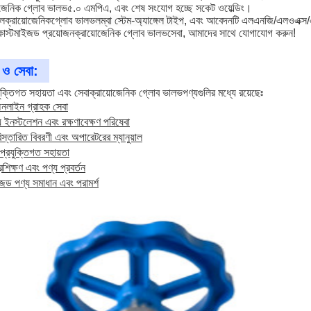
োজেনিক গ্লোব ভালভ
৫.০ এমপিএ, এবং শেষ সংযোগ হচ্ছে সকেট ওয়েল্ডিং।
হল
ক্রায়োজেনিক
গ্লোব ভালভ
লম্বা স্টেম-অ্যাঙ্গেল টাইপ
, এবং আবেদনটি এলএনজি/এলওএক্
াস্টমাইজড প্রয়োজন
ক্রায়োজেনিক গ্লোব ভালভ
সেবা, আমাদের সাথে যোগাযোগ করুন!
 ও সেবা:
ুক্তিগত সহায়তা এবং সেবা
ক্রায়োজেনিক গ্লোব ভালভ
পণ্যগুলির মধ্যে রয়েছেঃ
লাইন গ্রাহক সেবা
যে ইনস্টলেশন এবং রক্ষণাবেক্ষণ পরিষেবা
িস্তারিত বিবরণী এবং অপারেটরের ম্যানুয়াল
প্রযুক্তিগত সহায়তা
রশিক্ষণ এবং পণ্য প্রবর্তন
জড পণ্য সমাধান এবং পরামর্শ