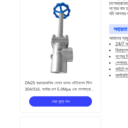
চাপের
ক্রায়
পণ্যের নাম 
যদি আপনার ক
সহায়তা
আমাদের প্রয
24/7 অন
বিনামূল্
পণ্যের ব
পেশাদার 
সাইটে প্
কাস্টমাই
DN25 ক্রায়োজেনিক গ্লোব ভালভ স্টেইনলেস স্টিল
304/316, সর্বোচ্চ চাপ 5.0Mpa এবং তাপমাত্রা
পরিসীমা -196°C থেকে +80°C
সেরা মূল্য পান