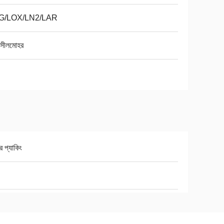
G/LOX/LN2/LAR
 সীলমোহর
র প্যাকিং