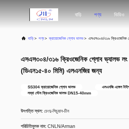
বাড়ি
পণ্য
ভিডিও
বাড়ি
>
পণ্য
>
ক্রায়োজেনিক গ্লোব ভালভ
>
এসএস৩০৪/৩১৬ ক্রিওজেনিক গ্ল
এসএস৩০৪/৩১৬ ক্রিওজেনিক গ্লোব ভ্যালভ লং স্ট
(ডিএন১৫-৪০ মিমি) এলএনজির জন্য
SS304 ক্রায়োজেনিক গ্লোব ভালভ
এলএনজি এঙ্গেল টাই
লম্বা স্টেম ক্রিওজেনিক ভালভ DN15-40mm
উৎপত্তি স্থল:
চেংদু-সিচুয়ান-চীন
পরিচিতিমুলক নাম:
CNLN/Arman