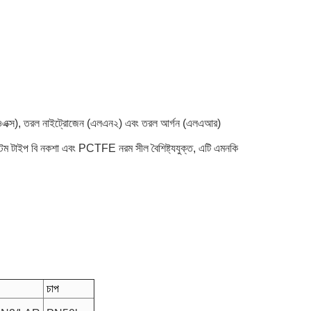
ওএক্স), তরল নাইট্রোজেন (এলএন২) এবং তরল আর্গন (এলএআর)
স্টেম টাইপ বি নকশা এবং PCTFE নরম সীল বৈশিষ্ট্যযুক্ত, এটি এমনকি
চাপ