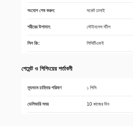
সংযোগ শেষ করুন:
সকেট ঢালাই
শরীরের উপাদান:
স্টেইনলেস স্টীল
সিল রিং:
পিসিটিএফই
পেমেন্ট ও শিপিংয়ের শর্তাবলী
ন্যূনতম চাহিদার পরিমাণ
১ পিসি
ডেলিভারি সময়
10 কাজের দিন