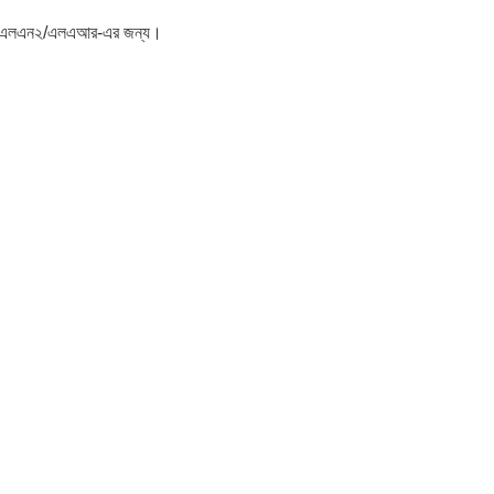
স/এলএন২/এলএআর-এর জন্য।