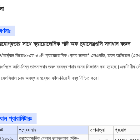
না
র্ণনাঃ
ভরযোগ্যতার সাথে ক্রায়োজেনিক শাট অফ চ্যালেঞ্জগুলি সমাধান করুন
/আর্ম্যান ডিজে৬১এফ-৫০পি ক্রায়োজেনিক গ্লোব ভালভ* এলএনজি, তরল অক্সিজেন (এল
নগুলিতে অতি-নিম্ন তাপমাত্রার তরল ব্যবস্থাপনার জন্য ডিজাইন করা হয়েছে।একটি দীর্ঘ 
 সেলসিয়াস চরম অবস্থার মধ্যেও ফাঁস-নিরোধী বন্ধ নিশ্চিত করে।
যাল প্যারামিটারঃ
েট
পণ্যের নাম
তাপমাত্রা
প্রয়োগ
 ৯০০১,
ক্রায়োজেনিক গ্লোব ভালভ
লম্বা স্টেম-