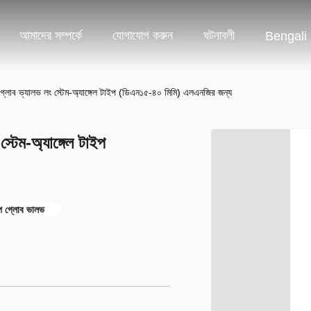
আমাদের সম্পর্কে
যোগাযোগ করুন
ঘটনাবলী
Bengali
োব ভ্যালভ লং স্টেম-অ্যাঙ্গেল টাইপ (ডিএন১৫-৪০ মিমি) এলএনজির জন্য
েম-অ্যাঙ্গেল টাইপ
প গ্লোব ভালভ