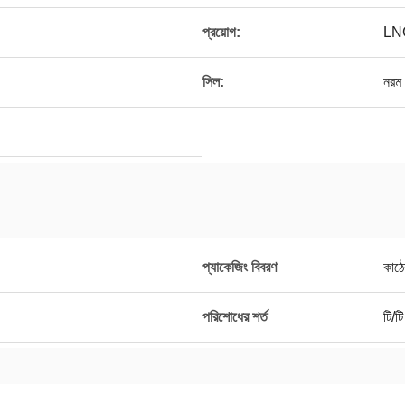
প্রয়োগ:
LN
সিল:
নরম
প্যাকেজিং বিবরণ
কাঠে
পরিশোধের শর্ত
টি/টি