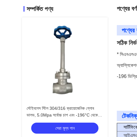
পণ্যের বর্ণ
সম্পর্কিত পণ্য
পণ্যের ব
সঠিক নির্
* সিএনএলএন
অ্যাপ্লিকেশ
-196 ডিগ্রি
স্টেইনলেস স্টিল 304/316 ক্রায়োজেনিক গ্লোব
ভালভ, 5.0Mpa সর্বোচ্চ চাপ এবং -196°C থেকে
টেকনিক্
+80°C তাপমাত্রা সীমা সহ
সার্টিফিক
সেরা মূল্য পান
আইএসও