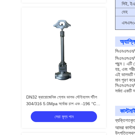
সিই, ইএ
দেহ
এসএস৩
অ্যাপ্ল
সিএনএলএন/
সিএনএলএন/
পছন্দ। এটি
হয়, এবং শ
এই ভালভটি ক
মান পূরণ করে
সিএনএলএন/
সর্বদা একটি
DN32 ক্রায়োজেনিক গ্লোব ভালভ স্টেইনলেস স্টীল
304/316 5.0Mpa সর্বোচ্চ চাপ এবং -196 °C
কাস্টম
থেকে +80 °C তাপমাত্রা পরিসীমা
সেরা মূল্য পান
ব্যক্তিগতকৃ
আমরা কাস্টম
উৎপত্তিস্থল