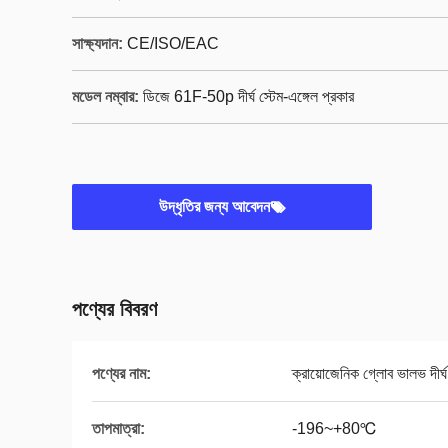
সাক্ষ্যদান:
CE/ISO/EAC
মডেল নম্বার:
ডিজে 61F-50p দীর্ঘ স্টেম-এঙ্গেল প্রকার
উদ্ধৃতির জন্য আবেদন
পণ্যের বিবরণ
পণ্যের নাম:
ক্রায়োজেনিক গ্লোব ভালভ দীর্ঘ 
তাপমাত্রা:
-196~+80℃