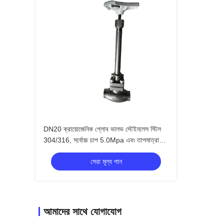
DN20 ক্রায়োজেনিক গ্লোব ভালভ স্টেইনলেস স্টিল
304/316, সর্বোচ্চ চাপ 5.0Mpa এবং তাপমাত্রা
পরিসীমা -196°C থেকে +80°C, এলএনজি এলওএক্স
সেরা মূল্য পান
এলআইএন এলএআর অ্যাপ্লিকেশনের জন্য
আমাদের সাথে যোগাযোগ