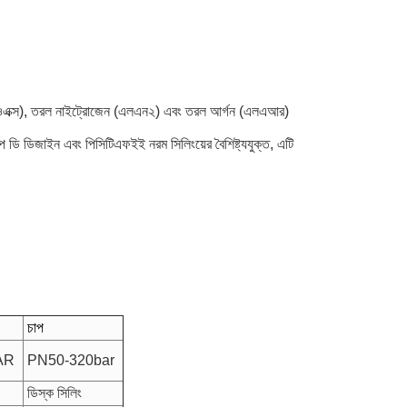
ওএক্স), তরল নাইট্রোজেন (এলএন২) এবং তরল আর্গন (এলএআর)
 ডি ডিজাইন এবং পিসিটিএফইই নরম সিলিংয়ের বৈশিষ্ট্যযুক্ত, এটি
চাপ
AR
PN50-320bar
ডিস্ক সিলিং