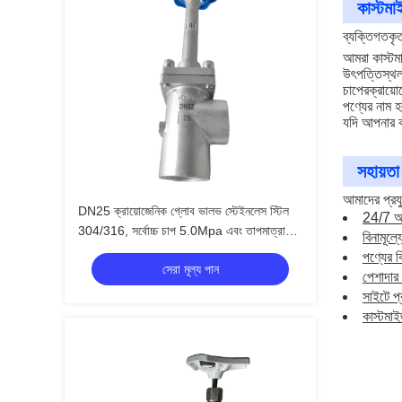
কাস্টম
ব্যক্তিগতকৃ
আমরা কাস্টম
উৎপত্তিস্থল
চাপের
ক্রায়
পণ্যের নাম 
যদি আপনার ক
সহায়তা
আমাদের প্রয
DN25 ক্রায়োজেনিক গ্লোব ভালভ স্টেইনলেস স্টিল
24/7 অন
304/316, সর্বোচ্চ চাপ 5.0Mpa এবং তাপমাত্রা
বিনামূল্
পরিসীমা -196°C থেকে +80°C
পণ্যের ব
সেরা মূল্য পান
পেশাদার 
সাইটে প্
কাস্টমাই