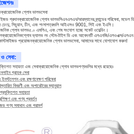
াইজেশনঃ
ত
ক্রায়োজেনিক গ্লোব ভালভ
সেবা
াইজড প্রদান
ক্রায়োজেনিক গ্লোব ভালভ
সিএনএলএন/আরম্যানের ব্র্যান্ডের পরিষেবা, মড
 চেংদু, সিচুয়ান, চীন, এবং শংসাপত্রগুলি আইএসও 9001, সিই এবং ইএসি।
োজেনিক গ্লোব ভালভ
৫.০ এমপিএ, এবং শেষ সংযোগ হচ্ছে সকেট ওয়েল্ডিং।
হল
ক্রায়োজেনিক
গ্লোব ভ্যালভ লং স্টেম-টাইপ ডি এবং আবেদনটি এলএনজি/এলওএক্স/এল
াস্টমাইজড প্রয়োজন
ক্রায়োজেনিক গ্লোব ভালভ
সেবা, আমাদের সাথে যোগাযোগ করুন!
 ও সেবা:
ুক্তিগত সহায়তা এবং সেবা
ক্রায়োজেনিক গ্লোব ভালভ
পণ্যগুলির মধ্যে রয়েছেঃ
লাইন গ্রাহক সেবা
যে ইনস্টলেশন এবং রক্ষণাবেক্ষণ পরিষেবা
িস্তারিত বিবরণী এবং অপারেটরের ম্যানুয়াল
প্রযুক্তিগত সহায়তা
রশিক্ষণ এবং পণ্য প্রবর্তন
জড পণ্য সমাধান এবং পরামর্শ