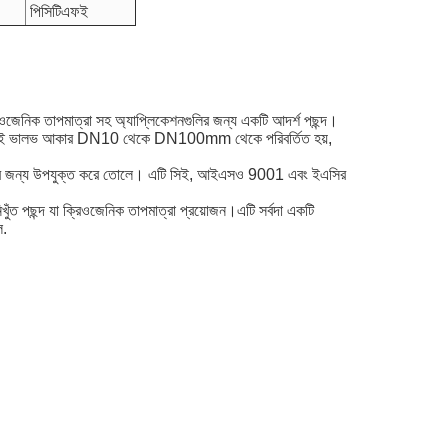
পিসিটিএফই
িওজেনিক তাপমাত্রা সহ অ্যাপ্লিকেশনগুলির জন্য একটি আদর্শ পছন্দ।
়িত।এই ভালভ আকার DN10 থেকে DN100mm থেকে পরিবর্তিত হয়,
শিল্পের জন্য উপযুক্ত করে তোলে। এটি সিই, আইএসও 9001 এবং ইএসির
খুঁত পছন্দ যা ক্রিওজেনিক তাপমাত্রা প্রয়োজন।এটি সর্বদা একটি
ে.