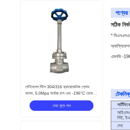
পণ্যের ব
সঠিক নির্
* সিএনএলএন
অ্যাপ্লিকেশ
এমনকি -196 
স্টেইনলেস স্টিল 304/316 ক্রায়োজেনিক গ্লোব
ভালভ, 5.0Mpa সর্বোচ্চ চাপ এবং -196°C থেকে
টেকনিক্
+80°C তাপমাত্রা সীমা সহ
সার্টিফিক
সেরা মূল্য পান
আইএসও
সিই, ইএ
দেহ