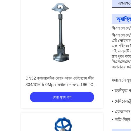
এসএস৩
অ্যাপ্ল
সিএনএলএন/
সিএনএলএন/
এটি স্টেইন
এবং শরীরের
এই ভালভটি ক
মান পূরণ করে
সিএনএলএন/
অসামান্য কর
DN32 ক্রায়োজেনিক গ্লোব ভালভ স্টেইনলেস স্টীল
সমালোচনামূলক
304/316 5.0Mpa সর্বোচ্চ চাপ এবং -196 °C
• তরলীকৃত প
থেকে +80 °C তাপমাত্রা পরিসীমা
সেরা মূল্য পান
• মেডিকেল/ই
• এয়ারস্পেস
• অতি-নিম্ন 