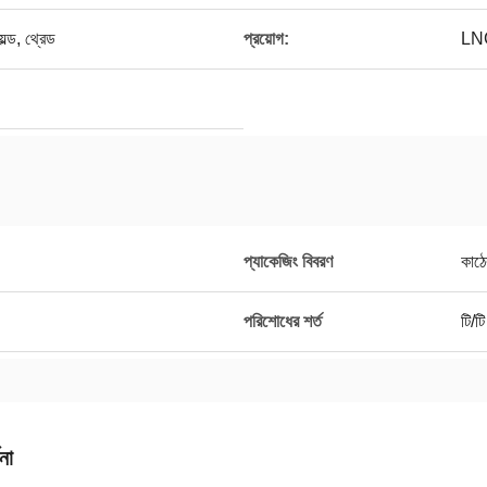
়েল্ড, থ্রেড
প্রয়োগ:
LN
প্যাকেজিং বিবরণ
কাঠে
পরিশোধের শর্ত
টি/টি
না