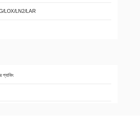
G/LOX/LN2/LAR
র প্যাকিং