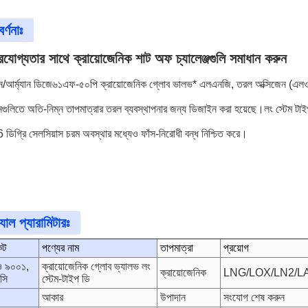
র্ণনাঃ
ভরযোগ্যতার সাথে ক্রায়োজেনিক শাট অফ চ্যালেঞ্জগুলি সমাধান করুন
/আর্ম্যান ডিজে৬১এফ-৫০পি ক্রায়োজেনিক গ্লোব ভালভ* এলএনজি, তরল অক্সিজেন (এল
নগুলিতে অতি-নিম্ন তাপমাত্রার তরল ব্যবস্থাপনার জন্য ডিজাইন করা হয়েছে।লং স্টেম টাইপ
ডিগ্রি সেলসিয়াস চরম অবস্থার মধ্যেও ফাঁস-নিরোধী বন্ধ নিশ্চিত করে।
যাল প্যারামিটারঃ
েট
পণ্যের নাম
তাপমাত্রা
প্রয়োগ
 ৯০০১,
ক্রায়োজেনিক গ্লোব ভ্যালভ লং
ক্রায়োজেনিক
LNG/LOX/LN2/L
সি
স্টেম-টাইপ ডি
আকার
উপাদান
সংযোগ শেষ করুন