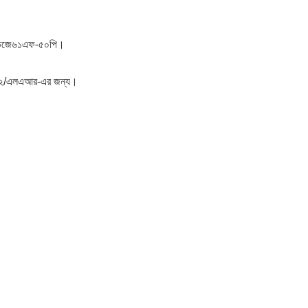
েল ডিজে৬১এফ-৫০পি।
এন২/এলএআর-এর জন্য।