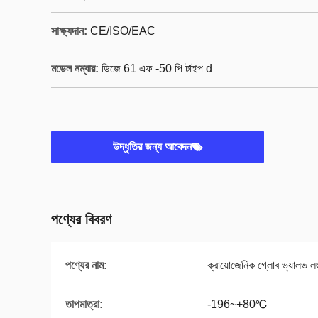
সাক্ষ্যদান:
CE/ISO/EAC
মডেল নম্বার:
ডিজে 61 এফ -50 পি টাইপ d
উদ্ধৃতির জন্য আবেদন
পণ্যের বিবরণ
পণ্যের নাম:
ক্রায়োজেনিক গ্লোব ভ্যালভ লং
তাপমাত্রা:
-196~+80℃