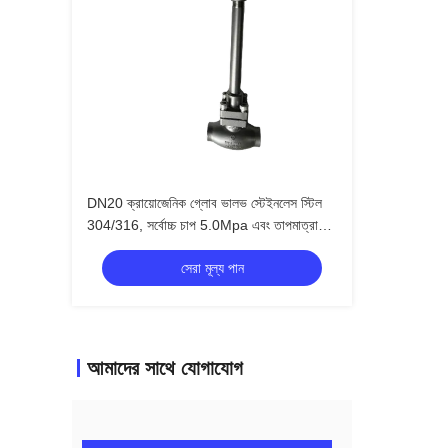
DN20 ক্রায়োজেনিক গ্লোব ভালভ স্টেইনলেস স্টিল
304/316, সর্বোচ্চ চাপ 5.0Mpa এবং তাপমাত্রা
পরিসীমা -196°C থেকে +80°C, এলএনজি এলওএক্স
সেরা মূল্য পান
এলআইএন এলএআর অ্যাপ্লিকেশনের জন্য
আমাদের সাথে যোগাযোগ