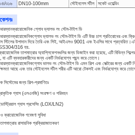
০৪/৩১৬
DN10-100mm
স্টেইনলেস স্টীল
সকেট ওয়েল্ডিং
িকেশনঃ
আরম্যান
ক্রায়োজেনিক গ্লোব ভ্যালভ লং স্টেম-টাইপ ডি
আরম্যান
ক্রায়োজেনিক
গ্লোব ভ্যালভ লং স্টেম-টাইপ ডি
এটি উচ্চ চাপ প্রতিরোধের এবং ক্র
লেস স্টিলের উপাদান দিয়ে তৈরি এবং সিই, আইএসও 9001 এবং ইএসির সাথে প্রত্যয
 SS304/316 হয়.
্রায়োজেনিক তাপমাত্রার অ্যাপ্লিকেশনগুলির জন্য ডিজাইন করা হয়েছে, এটি বিভিন্ন 
, যা এটি ব্যবহারকারীদের জন্য একটি নির্ভরযোগ্য পছন্দ করে তোলে।
আরম্যান
ক্রায়োজেনিক
গ্লোব ভালভ লং স্টেম-টাইপ ডি এমন শিল্প এবং সেক্টরের জন্য একটি নি
্মক্ষমতা আছে এবং তার স্টেইনলেস স্টীল শরীর এটি আরো টেকসই এবং নির্ভরযোগ্য করে তোল
 সিস্টেমের জন্য শিল্প-প্রমাণিতঃ
্রাকৃতিক গ্যাস (এলএনজি) সংরক্ষণ ও পরিবহন
ন্ডাস্ট্রিয়াল গ্যাস প্রসেসিং (LOX/LN2)
 ও ক্রায়োজেনিক গবেষণা সুবিধা
তাপমাত্রায় রাসায়নিক প্রক্রিয়াজাতকরণ