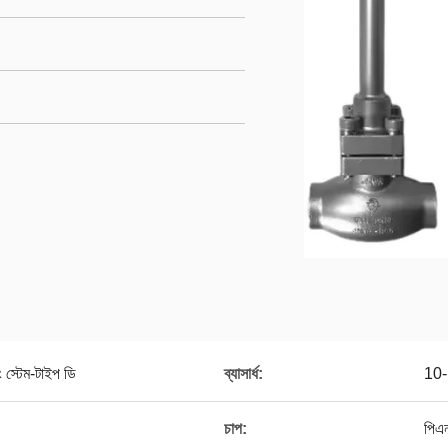
 স্টেম-টাইপ ডি
ব্যাসার্ধ:
10-
চাপ:
পিএ