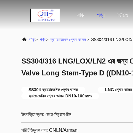
বাড়ি
পণ্য
ভিডিও
বাড়ি
>
পণ্য
>
ক্রায়োজেনিক গ্লোব ভালভ
>
SS304/316 LNG/LOX/L
SS304/316 LNG/LOX/LN2 এর জন্য 
Valve Long Stem-Type D ((DN10
SS304 ক্রায়োজেনিক গ্লোব ভালভ
LNG গ্লোব ভালভ লম
ক্রায়োজেনিক গ্লোব ভালভ DN10-100mm
উৎপত্তি স্থল:
চেংদু-সিচুয়ান-চীন
পরিচিতিমুলক নাম:
CNLN/Arman