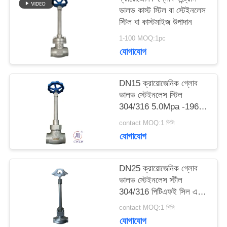
ভালভ কাস্ট স্টিল বা স্টেইনলেস
উদ্ধৃতির
স্টিল বা কাস্টমাইজ উপাদান
1-100 MOQ:1pc
জন্য
যোগাযোগ
আবেদন
DN15 ক্রায়োজেনিক গ্লোব
ভালভ স্টেইনলেস স্টিল
সাইট
304/316 5.0Mpa -196°C
থেকে +80°C
ম্যাপ
contact MOQ:1 পিসি
যোগাযোগ
গোপনীয়তা
DN25 ক্রায়োজেনিক গ্লোব
নীতি
ভালভ স্টেইনলেস স্টীল
304/316 পিটিএফই সিল এবং
CF8/CF3 ভালভ শরীরের
contact MOQ:1 পিসি
সাথে -196 °C থেকে +80
যোগাযোগ
°C অ্যাপ্লিকেশনগুলির জন্য