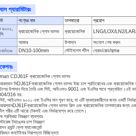
যাল প্যারামিটারঃ
েট
পণ্যের নাম
তাপমাত্রা
প্রয়োগ
 ৯০০১,
ক্রায়োজেনিক গ্লোব ভালভ
ক্রায়োজেনিক
LNG/LOX/LN2/LAR
সি
আকার
উপাদান
সংযোগ শেষ করুন
০৪/৩১৬
DN10-100mm
স্টেইনলেস স্টীল
থ্রেড/সেল্ড/ফ্ল্যাঞ্জ
িকেশনঃ
n CDJ61F ক্রায়োজেনিক গ্লোব ভালভ
রম্যান সি
DJ61F
ক্রায়োজেনিক গ্লোব ভালভ উচ্চ চাপ প্রতিরোধের এবং ক্রায়োজেনিক 
স্টিলের উপাদান দিয়ে তৈরি এবং সিই, আইএসও 9001 এবং ইএসির সাথে প্রত্যয়িত।
304/316 হয়.
িই, আইএসও ৯০০১ এবং ইএসির মান পূরণ করে, যা এটি ব্যবহারকারীদের জন্য একটি নির্ভর
আরম্যান
DJ61F
ক্রায়োজেনিক গ্লোব ভালভ শিল্প এবং ক্রায়োজেনিক তাপমাত্রার জন্য একট
্টীল শরীর এটি আরো টেকসই এবং নির্ভরযোগ্য করে তোলে।
প্রক্রিয়া নিয়ন্ত্রণ ব্যবস্থাঃ
োরেজ ট্যাঙ্কের চাপ নিয়ন্ত্রণ
 প্ল্যান্ট ফ্লো ম্যানেজমেন্ট
িবহন কনটেইনার নিরাপত্তা বিচ্ছিন্নতা