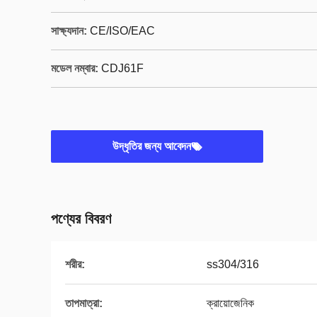
সাক্ষ্যদান:
CE/ISO/EAC
মডেল নম্বার:
CDJ61F
উদ্ধৃতির জন্য আবেদন
পণ্যের বিবরণ
শরীর:
ss304/316
তাপমাত্রা:
ক্রায়োজেনিক