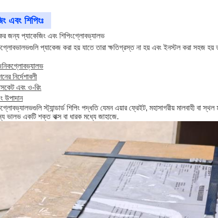
িং এবং শিপিংঃ
কের জন্য প্যাকেজিং এবং শিপিং
গ্লোব
ভ্যালভ
ক
গ্লোব
ভালভগুলি প্যাকেজ করা হয় যাতে তারা ক্ষতিগ্রস্ত না হয় এবং ইনস্টল করা সহজ হয় 
জেনিক
গ্লোব
ভ্যালভ
নের নির্দেশাবলী
যাসকেট এবং ও-রিং
িং উপাদান
ক
গ্লোব
ভ্যালভগুলি স্ট্যান্ডার্ড শিপিং পদ্ধতি যেমন এয়ার ফ্রেইট, মহাসাগরীয় মালবাহী বা স্
ন্য ভালভ একটি শক্ত বাক্স বা ধারক মধ্যে জাহাজে.