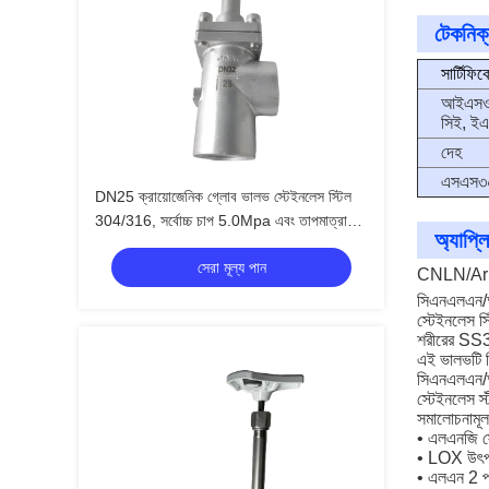
টেকনিক্
সার্টিফিক
আইএসও
সিই, ইএ
দেহ
এসএস৩
DN25 ক্রায়োজেনিক গ্লোব ভালভ স্টেইনলেস স্টিল
304/316, সর্বোচ্চ চাপ 5.0Mpa এবং তাপমাত্রা
অ্যাপ্ল
পরিসীমা -196°C থেকে +80°C
সেরা মূল্য পান
CNLN/Arma
সিএনএলএন/আ
স্টেইনলেস 
শরীরের SS
এই ভালভটি স
সিএনএলএন/
স্টেইনলেস স
সমালোচনামূলক 
• এলএনজি স্ট
• LOX উৎপাদন
• এলএন 2 পর