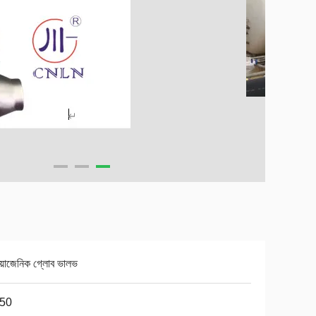
য়োজেনিক গ্লোব ভালভ
50