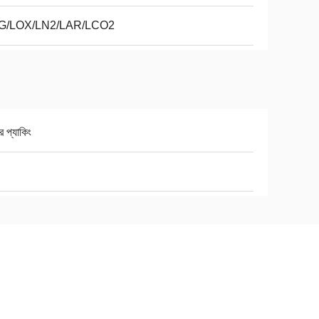
G/LOX/LN2/LAR/LCO2
র প্যাকিং