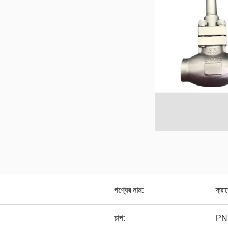
পণ্যের নাম:
ক্রা
চাপ:
PN