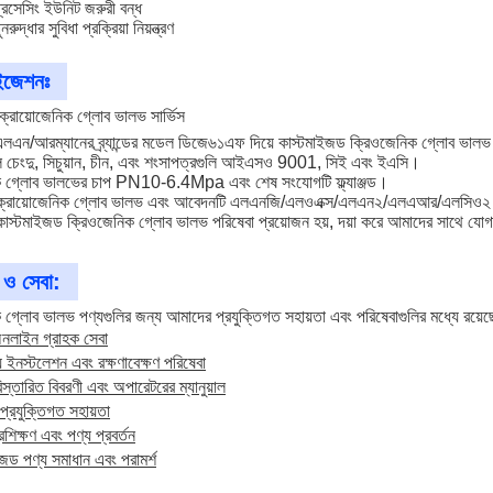
সেসিং ইউনিট জরুরী বন্ধ
দ্ধার সুবিধা প্রক্রিয়া নিয়ন্ত্রণ
াইজেশনঃ
ক্রায়োজেনিক গ্লোব ভালভ সার্ভিস
এন/আরম্যানের ব্র্যান্ডের মডেল ডিজে৬১এফ দিয়ে কাস্টমাইজড ক্রিওজেনিক গ্লোব ভালভ 
 চেংদু, সিচুয়ান, চীন, এবং শংসাপত্রগুলি আইএসও 9001, সিই এবং ইএসি।
িক গ্লোব ভালভের চাপ PN10-6.4Mpa এবং শেষ সংযোগটি ফ্ল্যাঞ্জড।
ম ক্রায়োজেনিক গ্লোব ভালভ এবং আবেদনটি এলএনজি/এলওএক্স/এলএন২/এলএআর/এলসিও২
াস্টমাইজড ক্রিওজেনিক গ্লোব ভালভ পরিষেবা প্রয়োজন হয়, দয়া করে আমাদের সাথে যো
 ও সেবা:
 গ্লোব ভালভ পণ্যগুলির জন্য আমাদের প্রযুক্তিগত সহায়তা এবং পরিষেবাগুলির মধ্যে রয়েছ
লাইন গ্রাহক সেবা
যে ইনস্টলেশন এবং রক্ষণাবেক্ষণ পরিষেবা
িস্তারিত বিবরণী এবং অপারেটরের ম্যানুয়াল
প্রযুক্তিগত সহায়তা
রশিক্ষণ এবং পণ্য প্রবর্তন
জড পণ্য সমাধান এবং পরামর্শ