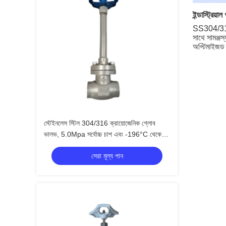
ইন্ডাস্ট্রিয়া
SS304/316
সাথে সামঞ্জ
অপ্টিমাইজ
স্টেইনলেস স্টিল 304/316 ক্রায়োজেনিক গ্লোব
ভালভ, 5.0Mpa সর্বোচ্চ চাপ এবং -196°C থেকে
+80°C তাপমাত্রা সীমা সহ
সেরা মূল্য পান