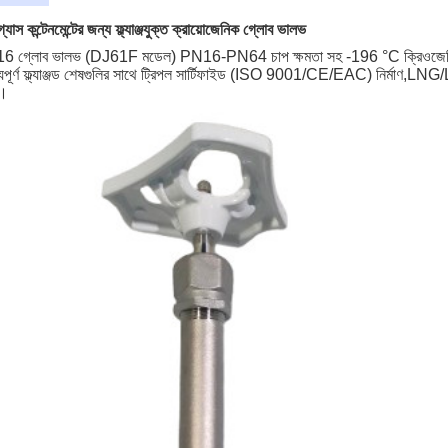
ল গ্যাস কন্টেনমেন্টের জন্য ফ্ল্যাঞ্জযুক্ত ক্রায়োজেনিক গ্লোব ভালভ
 গ্লোব ভালভ (DJ61F মডেল) PN16-PN64 চাপ ক্ষমতা সহ -196 °C ক্রিওজেনিক
স্যপূর্ণ ফ্ল্যাঞ্জড শেষগুলির সাথে ট্রিপল সার্টিফাইড (ISO 9001/CE/EAC) নির্মাণ,
ড।