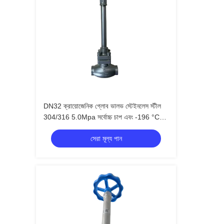
DN32 ক্রায়োজেনিক গ্লোব ভালভ স্টেইনলেস স্টীল
304/316 5.0Mpa সর্বোচ্চ চাপ এবং -196 °C
থেকে +80 °C তাপমাত্রা পরিসীমা
সেরা মূল্য পান