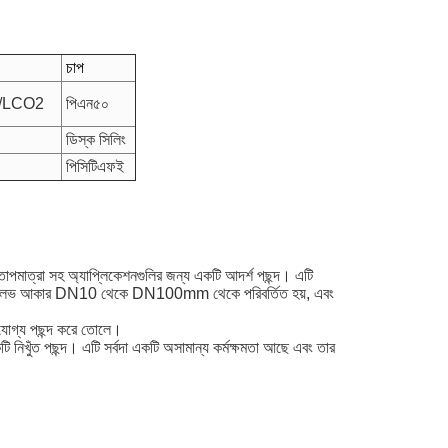
চাপ
/LCO2
পিএন৫০
ডিস্ক সিলিং
পিসিটিএফই
তাপমাত্রা সহ অ্যাপ্লিকেশনগুলির জন্য একটি আদর্শ পছন্দ। এটি
এই ভালভ আকার DN10 থেকে DN100mm থেকে পরিবর্তিত হয়, এবং
যোগ্য পছন্দ করে তোলে।
ি নিখুঁত পছন্দ। এটি সর্বদা একটি অসামান্য কর্মক্ষমতা আছে এবং তার