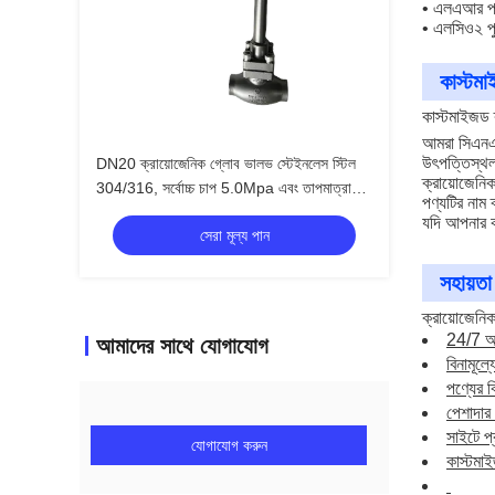
• এলএআর প্র
• এলসিও২ পুনরু
কাস্টম
কাস্টমাইজড 
আমরা সিএনএল
উৎপত্তিস্থল
DN20 ক্রায়োজেনিক গ্লোব ভালভ স্টেইনলেস স্টিল
ক্রায়োজেন
304/316, সর্বোচ্চ চাপ 5.0Mpa এবং তাপমাত্রা
পণ্যটির না
পরিসীমা -196°C থেকে +80°C, এলএনজি এলওএক্স
যদি আপনার ক
সেরা মূল্য পান
এলআইএন এলএআর অ্যাপ্লিকেশনের জন্য
সহায়তা
ক্রায়োজেনিক
24/7 অন
আমাদের সাথে যোগাযোগ
বিনামূল্
পণ্যের ব
পেশাদার 
সাইটে প্
যোগাযোগ করুন
কাস্টমাই