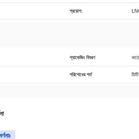
প্রয়োগ:
LN
প্যাকেজিং বিবরণ
কাঠে
পরিশোধের শর্ত
টি/টি
না
র্ণনাঃ