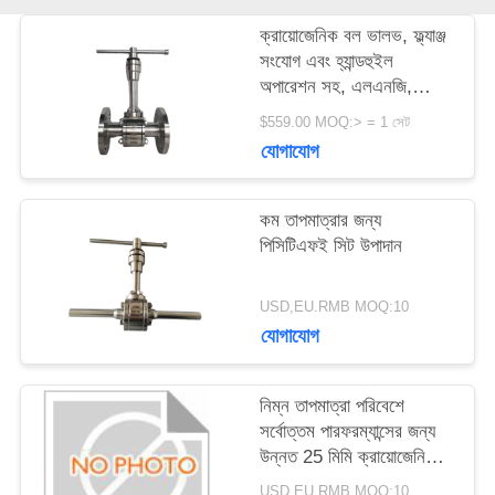
ক্রায়োজেনিক বল ভালভ, ফ্ল্যাঞ্জ
উদ্ধৃতির
সংযোগ এবং হ্যান্ডহুইল
অপারেশন সহ, এলএনজি,
জন্য
এলএন২, এলএআর-এর জন্য
$559.00 MOQ:> = 1 সেট
আবেদন
উপযুক্ত
যোগাযোগ
সাইট
কম তাপমাত্রার জন্য
পিসিটিএফই সিট উপাদান
ম্যাপ
USD,EU.RMB MOQ:10
যোগাযোগ
গোপনীয়তা
নীতি
নিম্ন তাপমাত্রা পরিবেশে
সর্বোত্তম পারফরম্যান্সের জন্য
উন্নত 25 মিমি ক্রায়োজেনিক
বল ভালভ
USD,EU.RMB MOQ:10