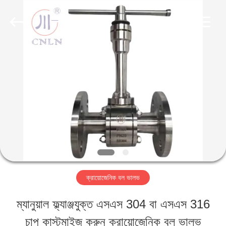
SiChuan
Liangchuan
Mechanical
Equipment
Co.,Ltd.
All
বাড়ি
Rights
Reserved.
পণ্য
ভিডিও
আমাদের
ক্রায়োজেনিক বল ভালভ
সম্পর্কে
ম্যানুয়াল ফ্ল্যাঞ্জযুক্ত এসএস 304 বা এসএস 316
চাপ কাস্টমাইজ করুন ক্রায়োজেনিক বল ভালভ
কারখানা