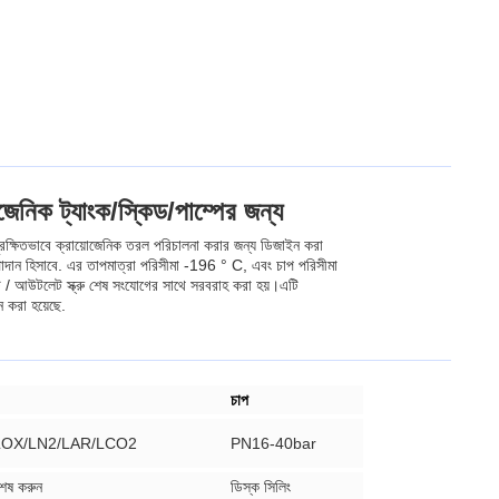
নিক ট্যাংক/স্কিড/পাম্পের জন্য
সুরক্ষিতভাবে ক্রায়োজেনিক তরল পরিচালনা করার জন্য ডিজাইন করা
হিসাবে. এর তাপমাত্রা পরিসীমা -196 ° C, এবং চাপ পরিসীমা
 আউটলেট স্ক্রু শেষ সংযোগের সাথে সরবরাহ করা হয়।এটি
ন করা হয়েছে.
চাপ
LOX/LN2/LAR/LCO2
PN16-40bar
েষ করুন
ডিস্ক সিলিং