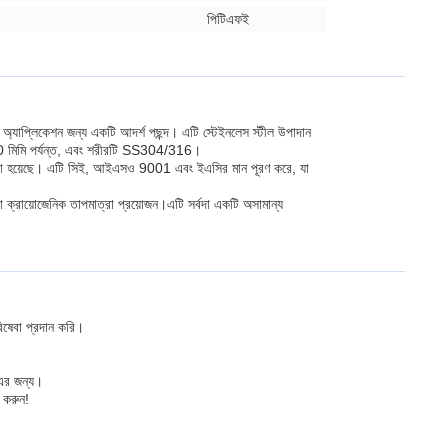
পিটিএফই
অ্যাপ্লিকেশন জন্য একটি আদর্শ পছন্দ। এটি স্টেইনলেস স্টীল উপাদান
 মিমি পর্যন্ত, এবং শরীরটি SS304/316।
ন করা হয়েছে। এটি সিই, আইএসও 9001 এবং ইএসির মান পূরণ করে, যা
যা ক্রায়োজেনিক তাপমাত্রা প্রয়োজন।এটি সর্বদা একটি অসামান্য
ষেবা প্রদান করি।
এর জন্য।
 করুন!