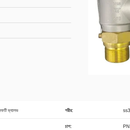
সেফটি ভ্যালভ
শরীর:
ss
চাপ:
PN