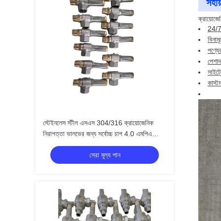
সহায
ক্রায়োজে
24/7
বিনাম
পণ্যে
পেশাদ
সাইটে
কাস্ট
স্টেইনলেস স্টীল এসএস 304/316 ক্রায়োজেনিক
নিরাপত্তা ভালভের জন্য সর্বোচ্চ চাপ 4.0 এমপিএ
-196 °C থেকে +120 °C তাপমাত্রা পরিসীমা
সেরা মূল্য পান