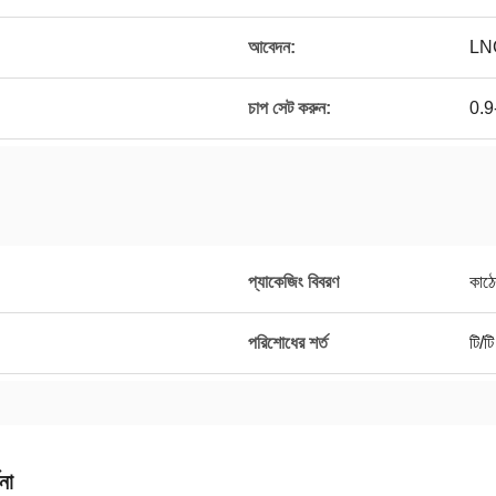
আবেদন:
LN
চাপ সেট করুন:
0.
প্যাকেজিং বিবরণ
কাঠে
পরিশোধের শর্ত
টি/টি
না