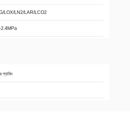
G/LOX/LN2/LAR/LCO2
9-2.4MPa
র প্যাকিং