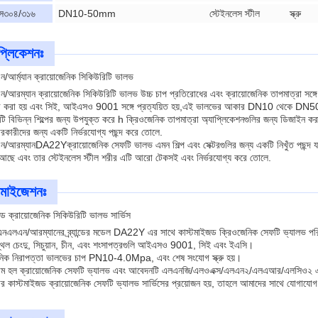
স৩০৪/৩১৬
DN10-50mm
স্টেইনলেস স্টীল
স্ক্রু
প্লিকেশনঃ
/আর্ম্যান ক্রায়োজেনিক সিকিউরিটি ভালভ
আরম্যান ক্রায়োজেনিক সিকিউরিটি ভালভ উচ্চ চাপ প্রতিরোধের এবং ক্রায়োজেনিক তাপমাত্রা সঙ্গে 
ি করা হয় এবং সিই, আইএসও 9001 সঙ্গে প্রত্যয়িত হয়,এই ভালভের আকার DN10 থেকে DN50
ি বিভিন্ন শিল্পের জন্য উপযুক্ত করে h ক্রিওজেনিক তাপমাত্রা অ্যাপ্লিকেশনগুলির জন্য ডিজাই
ারকারীদের জন্য একটি নির্ভরযোগ্য পছন্দ করে তোলে.
ন/আরম্যান
DA22Y
ক্রায়োজেনিক সেফটি ভালভ এমন শিল্প এবং সেক্টরগুলির জন্য একটি নিখুঁত পছন্দ 
তা আছে এবং তার স্টেইনলেস স্টীল শরীর এটি আরো টেকসই এবং নির্ভরযোগ্য করে তোলে.
টমাইজেশনঃ
ড ক্রায়োজেনিক সিকিউরিটি ভালভ সার্ভিস
নএলএন/আরম্যানের ব্র্যান্ডের মডেল DA22Y এর সাথে কাস্টমাইজড ক্রিওজেনিক সেফটি ভ্যালভ পরি
্থল চেংদু, সিচুয়ান, চীন, এবং শংসাপত্রগুলি আইএসও 9001, সিই এবং ইএসি।
েনিক নিরাপত্তা ভালভের চাপ PN10-4.0Mpa, এবং শেষ সংযোগ স্ক্রু হয়।
নাম হল ক্রায়োজেনিক সেফটি ভ্যালভ এবং আবেদনটি এলএনজি/এলওএক্স/এলএন২/এলএআর/এলসিও২ 
র কাস্টমাইজড ক্রায়োজেনিক সেফটি ভ্যালভ সার্ভিসের প্রয়োজন হয়, তাহলে আমাদের সাথে যোগাযোগ