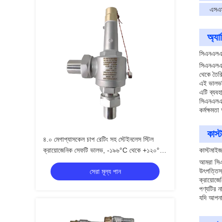
এসএ
অ্যা
সিএনএলএন
সিএনএলএন/
থেকে তৈর
এই ভালভট
এটি ব্যবহ
সিএনএলএ
কর্মক্ষম
কাস্
৪.০ মেগাপ্যাসকেল চাপ রেটিং সহ স্টেইনলেস স্টিল
ক্রায়োজেনিক সেফটি ভালভ, -১৯৬°C থেকে +১২০°C
কাস্টমাইজ
অ্যাপ্লিকেশনের জন্য
আমরা সিএ
উৎপত্তিস
সেরা মূল্য পান
ক্রায়োজ
পণ্যটির 
যদি আপনা