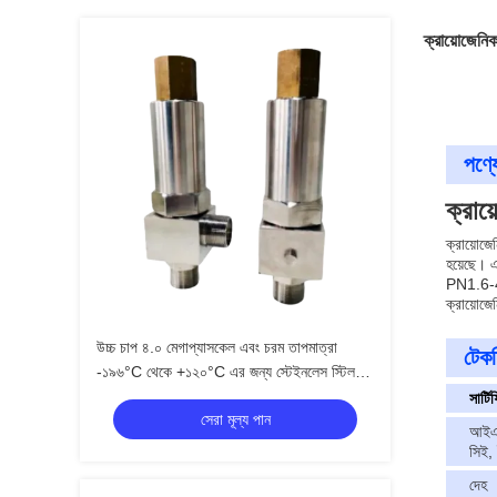
ক্রায়োজেনি
পণ্যে
ক্রায
ক্রায়োজে
হয়েছে। 
PN1.6-4.
ক্রায়োজে
উচ্চ চাপ ৪.০ মেগাপ্যাসকেল এবং চরম তাপমাত্রা
টেকন
-১৯৬°C থেকে +১২০°C এর জন্য স্টেইনলেস স্টিল
ক্রায়োজেনিক সেফটি ভালভ
সার্ট
সেরা মূল্য পান
আইএ
সিই,
দেহ